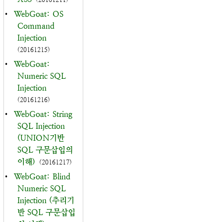
•
WebGoat: OS
Command
Injection
(20161215)
•
WebGoat:
Numeric SQL
Injection
(20161216)
•
WebGoat: String
SQL Injection
(UNION기반
SQL 구문삽입의
이해)
(20161217)
•
WebGoat: Blind
Numeric SQL
Injection (추리기
반 SQL 구문삽입