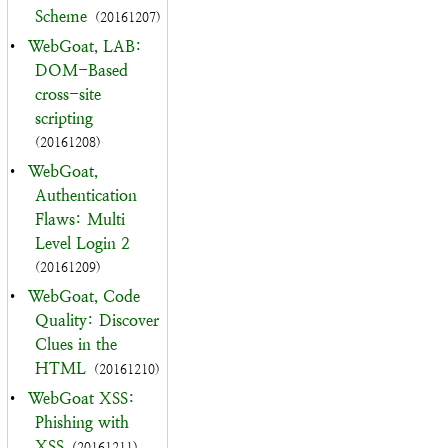
Scheme
(20161207)
•
WebGoat, LAB:
DOM-Based
cross-site
scripting
(20161208)
•
WebGoat,
Authentication
Flaws: Multi
Level Login 2
(20161209)
•
WebGoat, Code
Quality: Discover
Clues in the
HTML
(20161210)
•
WebGoat XSS:
Phishing with
XSS
(20161211)