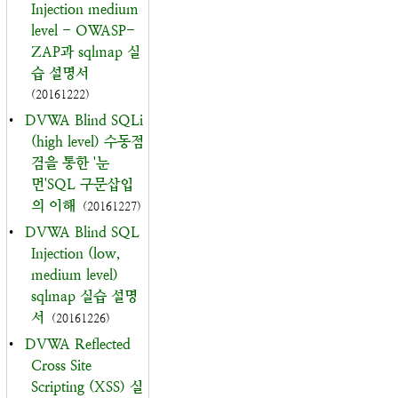
Injection medium
level - OWASP-
ZAP과 sqlmap 실
습 설명서
(20161222)
•
DVWA Blind SQLi
(high level) 수동점
검을 통한 '눈
먼'SQL 구문삽입
의 이해
(20161227)
•
DVWA Blind SQL
Injection (low,
medium level)
sqlmap 실습 설명
서
(20161226)
•
DVWA Reflected
Cross Site
Scripting (XSS) 실