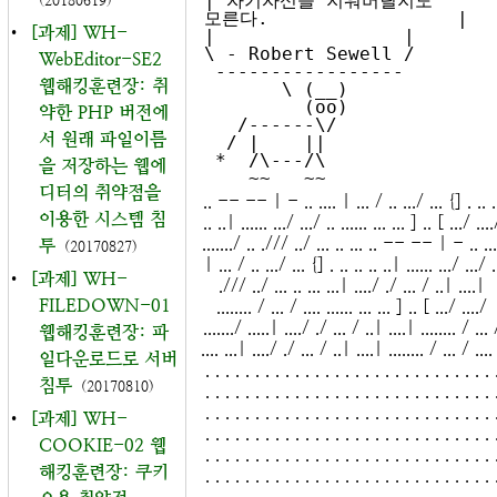
| 자기자신을 지워버릴지도 
(20180619)
모른다.                 |

•
[과제] WH-
|                 |

\ - Robert Sewell /

WebEditor-SE2
 -----------------

웹해킹훈련장: 취
       \ (__)

         (oo)

약한 PHP 버전에
   /------\/

서 원래 파일이름
  / |    ||

 *  /\---/\

을 저장하는 웹에
디터의 취약점을
.. -- -- | - .. .... | ... / .. .../ ... {] . .. .
이용한 시스템 침
.. ..| ...... .../ .../ .. ...... ... ... ] .. [ .../ ....
......./ .. ./// ../ ... .. ... .. -- -- | - .. ...
투
(20170827)
| ... / .. .../ ... {] . .. .. .. ..| ...... .../ .../ .
•
[과제] WH-
./// ../ ... .. ... ...| ..../ ./ ... / ..| ....|
FILEDOWN-01
........ / ... / .... ...... ... ... ] .. [ .../ ..../
......./ .....| ..../ ./ ... / ..| ....| ........ / ... 
웹해킹훈련장: 파
.... ...| ..../ ./ ... / ..| ....| ........ / ... / ....
일다운로드로 서버
. . . . . . . . . . . . . . . . . . . . . . . . . . . . . 
침투
(20170810)
. . . . . . . . . . . . . . . . . . . . . . . . . . . . . 
. . . . . . . . . . . . . . . . . . . . . . . . . . . . . 
•
[과제] WH-
. . . . . . . . . . . . . . . . . . . . . . . . . . . . . 
COOKIE-02 웹
. . . . . . . . . . . . . . . . . . . . . . . . . . . . . 
해킹훈련장: 쿠키
. . . . . . . . . . . . . . . . . . . . . . . . . . . . . 
. . . . . . . . . . . . . . . . . . . . . . . . . . . . . 