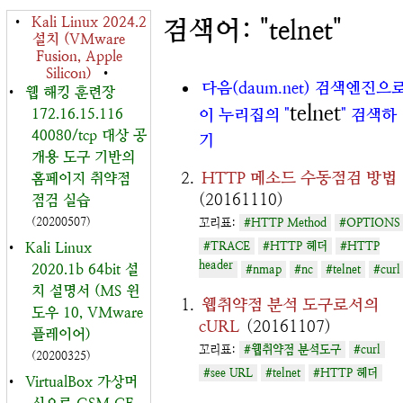
•
Kali Linux 2024.2
검색어: "telnet"
설치 (VMware
Fusion, Apple
Silicon)
•
다음(daum.net) 검색엔진으
•
웹 해킹 훈련장
telnet
172.16.15.116
이 누리집의 "
" 검색하
40080/tcp 대상 공
기
개용 도구 기반의
HTTP 메소드 수동점검 방법
홈페이지 취약점
(20161110)
점검 실습
(20200507)
꼬리표:
#HTTP Method
#OPTIONS
•
Kali Linux
#TRACE
#HTTP 헤더
#HTTP
header
2020.1b 64bit 설
#nmap
#nc
#telnet
#curl
치 설명서 (MS 윈
웹취약점 분석 도구로서의
도우 10, VMware
cURL
(20161107)
플레이어)
꼬리표:
#웹취약점 분석도구
#curl
(20200325)
#see URL
#telnet
#HTTP 헤더
•
VirtualBox 가상머