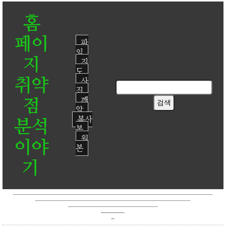
홈
페이
파
일
지
지
도
취약
사
진
점
깨
알
복사
분석
본
원
이야
본
기