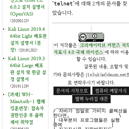
신으로 GSM CE
"
telnet
"에 대해 2개의 문서를 찾
6.0.2 설치 설명서
았습니다.
(OpenVAS)
(20200125)
•
Kali Linux 2019.4
64bit Light 배포판
설치 설명서 (권
이 저작물은
크리에이티브 커먼즈 저
장)
(20191202)
자표시 4.0 국제 라이선스
에 따라 이용
•
Kali Linux 2019.3
할 수 있습니다.
64bit Large 배포
잘못된 내용, 오탈자 및
판 설치 및 한글 설
기타 문의사항은 j1n5uk{at}daum.net
정 설명서
로 연락주시기 바랍니다.
(20191129)
문서의 시작으로
컴퓨터 깨알지식
•
[과제] WH-
웹핵 누리집 대문
MissAuth-1 웹해
 _________________

킹훈련장: 접속자
/ 자바가 정말로 가비지 콜렉션을 
권한인증 후 출력
한다면,                 \

| 대부분의 프로그램들은 실행 
제어 취약점
중에                 |
