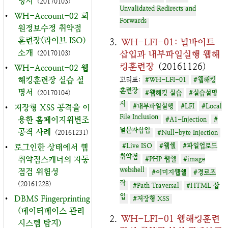
명서
(20170103)
Unvalidated Redirects and
•
WH-Account-02 회
Forwards
원정보수정 취약점
훈련장(라이브 ISO)
WH-LFI-01: 널바이트
소개
삽입과 내부파일실행 웹해
(20170103)
킹훈련장
(20161126)
•
WH-Account-02 웹
해킹훈련장 실습 설
꼬리표:
#WH-LFI-01
#웹해킹
훈련장
명서
(20170104)
#웹해킹 실습
#실습설명
서
#내부파일실행
#LFI
#Local
•
저장형 XSS 공격을 이
File Inclusion
용한 홈페이지위변조
#A1-Injection
#
널문자삽입
공격 사례
(20161231)
#Null-byte Injection
#Live ISO
#웹쉘
#파일업로드
•
로그인한 상태에서 웹
취약점
취약점스캐너의 자동
#PHP 웹쉘
#image
webshell
점검 위험성
#이미지웹쉘
#경로조
작
(20161228)
#Path Traversal
#HTML 삽
입
•
DBMS Fingerprinting
#저장형 XSS
(데이터베이스 관리
WH-LFI-01 웹해킹훈련
시스템 탐지)