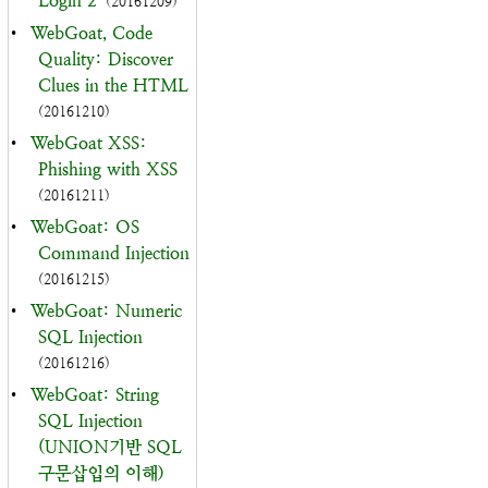
Login 2
(20161209)
•
WebGoat, Code
Quality: Discover
Clues in the HTML
(20161210)
•
WebGoat XSS:
Phishing with XSS
(20161211)
•
WebGoat: OS
Command Injection
(20161215)
•
WebGoat: Numeric
SQL Injection
(20161216)
•
WebGoat: String
SQL Injection
(UNION기반 SQL
구문삽입의 이해)