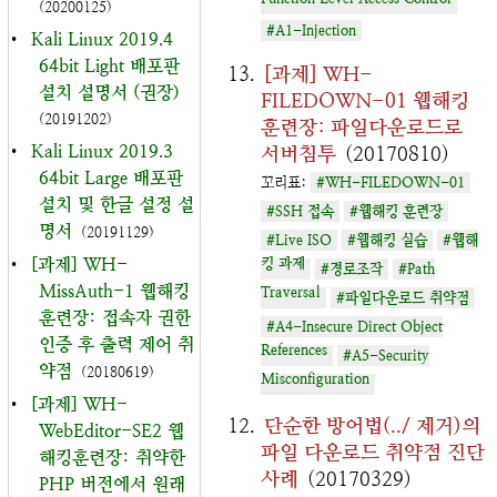
Function Level Access Control
(20200125)
#A1-Injection
•
Kali Linux 2019.4
64bit Light 배포판
[과제] WH-
설치 설명서 (권장)
FILEDOWN-01 웹해킹
(20191202)
훈련장: 파일다운로드로
•
Kali Linux 2019.3
서버침투
(20170810)
64bit Large 배포판
꼬리표:
#WH-FILEDOWN-01
설치 및 한글 설정 설
#SSH 접속
#웹해킹 훈련장
명서
(20191129)
#Live ISO
#웹해킹 실습
#웹해
•
[과제] WH-
킹 과제
#경로조작
#Path
MissAuth-1 웹해킹
Traversal
#파일다운로드 취약점
훈련장: 접속자 권한
#A4-Insecure Direct Object
인증 후 출력 제어 취
References
#A5-Security
약점
(20180619)
Misconfiguration
•
[과제] WH-
단순한 방어법(../ 제거)의
WebEditor-SE2 웹
파일 다운로드 취약점 진단
해킹훈련장: 취약한
사례
(20170329)
PHP 버전에서 원래