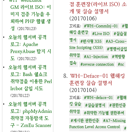
•
WH-WebEditor-
점 훈련장(라이브 ISO) 소
GM 라이브 ISO: 이
개 및 실습 설명서
미지 검증 기능을 우
(20170106)
회하여 PHP 웹쉘 생
꼬리표:
#WH-CommInj-01
#웹
성
(20170123)
해킹 훈련장
#Live ISO
#실습설
•
오늘의 웹서버 공격
명서
#반사형 XSS
#A3-Cross-
로그: Apache
Site Scripting (XSS)
#명령어삽입
ProxyAbuse 탐지 시
취약점
#A1-Injection
#역방향
도
(20170122)
접속
#reverse connection
#nc
•
오늘의 웹서버 공격
로그: Bash 쉘쇼크
WH-Deface-01 웹해킹
취약점을 이용한 Perl
훈련장 실습 설명서
Ircbot 삽입 시도
(20170104)
(20170122)
꼬리표:
#WH-deface-01
#웹해
•
오늘의 웹서버 공격
킹 실습
#실습설명서
#권한인증
로그: phpMyAdmin
취약점
#취약한 기능별 권한부여
취약점 자동탐색 도
#게시판 권한인증
#A7-Missing
구 - ZmEu Scanner
Function Level Access Control
#