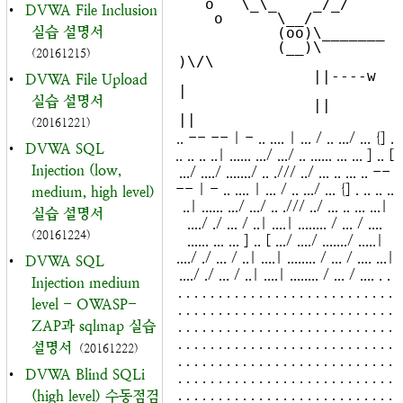
   o   \_\_    _/_/

•
DVWA File Inclusion
    o      \__/

실습 설명서
           (oo)\_______

           (__)\       
(20161215)
)\/\

               ||----w 
•
DVWA File Upload
|

실습 설명서
               ||     
(20161221)
.. -- -- | - .. .... | ... / .. .../ ... {] .
•
DVWA SQL
.. .. .. ..| ...... .../ .../ .. ...... ... ... ] .. [
Injection (low,
.../ ..../ ......./ .. ./// ../ ... .. ... .. --
-- | - .. .... | ... / .. .../ ... {] . .. .. ..
medium, high level)
..| ...... .../ .../ .. ./// ../ ... .. ... ...|
실습 설명서
..../ ./ ... / ..| ....| ........ / ... / ....
(20161224)
...... ... ... ] .. [ .../ ..../ ......./ .....|
..../ ./ ... / ..| ....| ........ / ... / .... ...|
•
DVWA SQL
..../ ./ ... / ..| ....| ........ / ... / .... . .
Injection medium
. . . . . . . . . . . . . . . . . . . . . . . . . . .
level - OWASP-
. . . . . . . . . . . . . . . . . . . . . . . . . . .
ZAP과 sqlmap 실습
. . . . . . . . . . . . . . . . . . . . . . . . . . .
. . . . . . . . . . . . . . . . . . . . . . . . . . .
설명서
(20161222)
. . . . . . . . . . . . . . . . . . . . . . . . . . .
•
DVWA Blind SQLi
. . . . . . . . . . . . . . . . . . . . . . . . . . .
. . . . . . . . . . . . . . . . . . . . . . . . . . .
(high level) 수동점검