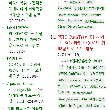
꼬리표:
#경로조작
#Path
파일이름을 저장하는
Traversal
웹에디터의 취약점을
#파일다운로드 취약점
이용한 시스템 침투
#/etc/shadow
#A5-Security
Misconfiguration
(20170827)
#A4-Insecure
Direct Object References
•
[과제] WH-
FILEDOWN-01 웹
WH-PathTrav-01 라이
해킹훈련장: 파일다
브 ISO: 파일 다운로드 취
운로드로 서버침투
약점으로 서버 침투
(20170810)
(20170116)
•
[과제] WH-
꼬리표:
#웹해킹 훈련장
#Live
COOKIE-02 웹해
ISO
#웹해킹 실습
#실습설명서
킹훈련장: 쿠키 오용
#WH-PathTrav-01
#경로조작
취약점
(20170809)
#Path Traversal
#파일다운로드
•
Apache Tomcat
취약점
#널문자삽입
#Null-byte
/manager/html 무작
Injection
#/etc/passwd
위대입공격 도구 작
#/etc/shadow
#무작위대입공격
성 - PHP
(20170721)
#John the Ripper
#A5-Security
•
칼리 리눅스를 이용한