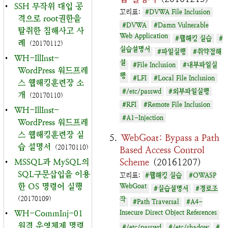
•
SSH 무작위 대입 공
꼬리표:
#DVWA File Inclusion
격으로 root권한을
#DVWA
#Damn Vulnerable
탈취한 침해사고 사
Web Application
#웹해킹 실습
#
례
(20170112)
실습설명서
#파일실행
#취약점해
•
WH-IllInst-
설
#File Inclusion
#내부파일실
WordPress 워드프레
행
#LFI
#Local File Inclusion
스 웹해킹훈련장 소
#/etc/passwd
#외부파일실행
개
(20170110)
#RFI
#Remote File Inclusion
•
WH-IllInst-
#A1-Injection
WordPress 워드프레
스 웹해킹훈련장 실
WebGoat: Bypass a Path
습 설명서
(20170110)
Based Access Control
Scheme
(20161207)
•
MSSQL과 MySQL의
SQL구문삽입을 이용
꼬리표:
#웹해킹 실습
#OWASP
한 OS 명령어 실행
WebGoat
#실습설명서
#경로조
(20170109)
작
#Path Traversal
#A4-
•
WH-CommInj-01
Insecure Direct Object References
원격 운영체제 명령
#/etc/passwd
#/etc/shadow
#