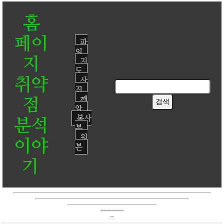
홈
페이
파
일
지
지
도
취약
사
진
점
깨
알
복사
분석
본
원
이야
본
기