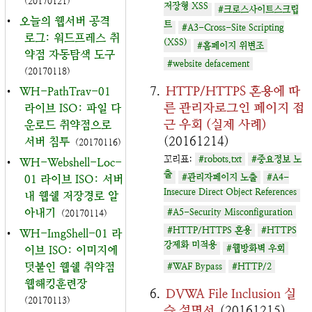
(20170121)
저장형 XSS
#크로스사이트스크립
•
오늘의 웹서버 공격
트
#A3-Cross-Site Scripting
로그: 워드프레스 취
(XSS)
#홈페이지 위변조
약점 자동탐색 도구
#website defacement
(20170118)
HTTP/HTTPS 혼용에 따
•
WH-PathTrav-01
른 관리자로그인 페이지 접
라이브 ISO: 파일 다
근 우회 (실제 사례)
운로드 취약점으로
(20161214)
서버 침투
(20170116)
꼬리표:
#robots.txt
#중요정보 노
•
WH-Webshell-Loc-
출
#관리자페이지 노출
#A4-
01 라이브 ISO: 서버
Insecure Direct Object References
내 웹쉘 저장경로 알
아내기
#A5-Security Misconfiguration
(20170114)
#HTTP/HTTPS 혼용
#HTTPS
•
WH-ImgShell-01 라
강제화 미적용
#웹방화벽 우회
이브 ISO: 이미지에
덧붙인 웹쉘 취약점
#WAF Bypass
#HTTP/2
웹해킹훈련장
DVWA File Inclusion 실
(20170113)
습 설명서
(20161215)