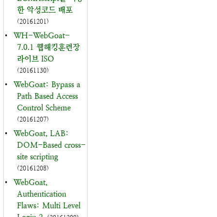
한 악성코드 배포
(20161201)
•
WH-WebGoat-
7.0.1 웹해킹훈련장
라이브 ISO
(20161130)
•
WebGoat: Bypass a
Path Based Access
Control Scheme
(20161207)
•
WebGoat, LAB:
DOM-Based cross-
site scripting
(20161208)
•
WebGoat,
Authentication
Flaws: Multi Level