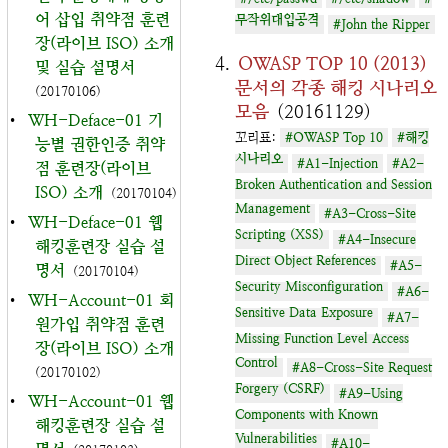
어 삽입 취약점 훈련
무작위대입공격
#John the Ripper
장(라이브 ISO) 소개
OWASP TOP 10 (2013)
및 실습 설명서
문서의 각종 해킹 시나리오
(20170106)
모음
(20161129)
•
WH-Deface-01 기
꼬리표:
#OWASP Top 10
#해킹
능별 권한인증 취약
시나리오
#A1-Injection
#A2-
점 훈련장(라이브
Broken Authentication and Session
ISO) 소개
(20170104)
Management
#A3-Cross-Site
•
WH-Deface-01 웹
Scripting (XSS)
#A4-Insecure
해킹훈련장 실습 설
Direct Object References
#A5-
명서
(20170104)
Security Misconfiguration
#A6-
•
WH-Account-01 회
Sensitive Data Exposure
#A7-
원가입 취약점 훈련
Missing Function Level Access
장(라이브 ISO) 소개
Control
#A8-Cross-Site Request
(20170102)
Forgery (CSRF)
#A9-Using
•
WH-Account-01 웹
Components with Known
해킹훈련장 실습 설
Vulnerabilities
#A10-