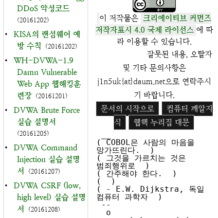
DDoS 악성코드
이 저작물은
크리에이티브 커먼즈
(20161202)
저작자표시 4.0 국제 라이선스
에 따
•
KISA의 랜섬웨어 예
라 이용할 수 있습니다.
방 수칙
(20161202)
잘못된 내용, 오탈자
•
WH-DVWA-1.9
및 기타 문의사항은
Damn Vulnerable
j1n5uk{at}daum.net으로 연락주시
Web App 웹해킹훈
기 바랍니다.
련장
(20161201)
문서의 시작으로
컴퓨터 깨알지
•
DVWA Brute Force
실습 설명서
식
웹핵 누리집 대문
(20161205)
 __

( COBOL은 사람의 마음을 
•
DVWA Command
망가뜨린다.  )

( 그것을 가르치는 것은 
Injection 실습 설명
범죄행위로  )

서
(20161207)
( 간주해야 한다.  )

(  )

•
DVWA CSRF (low,
( - E.W. Dijkstra, 독일 
컴퓨터 과학자  )

high level) 실습 설명
 --

서
(20161208)
  o
