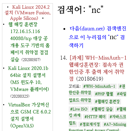
•
Kali Linux 2024.2
검색어: "nc"
설치 (VMware Fusion,
Apple Silicon)
•
•
웹 해킹 훈련장
다음(daum.net) 검색엔진
172.16.15.116
nc
으로 이 누리집의 "
" 검
40080/tcp 대상 공
색하기
개용 도구 기반의 홈
페이지 취약점 점검
[과제] WH-MissAuth-1
실습
(20200507)
웹해킹훈련장: 접속자 권
•
Kali Linux 2020.1b
한인증 후 출력 제어 취약
64bit 설치 설명서
점
(20180619)
(MS 윈도우 10,
꼬리표:
#WH-MissAuth-1
#권
VMware 플레이어)
한인증 취약점
#PHP 웹쉘
#파일
(20200325)
업로드 취약점
#웹해킹 훈련장
•
VirtualBox 가상머신
#Live ISO
#웹해킹 실습
#웹해
으로 GSM CE 6.0.2
킹 과제
#HTTP 헤더
#자바스크
설치 설명서
립트
#경로재지정
#A7-Missing
(OpenVAS)