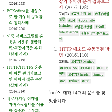
장의 취약점 분석 결과보고
(20161222)
서
(20161128)
•
FCKeditor를 대상으
꼬리표:
#WH-LFI-01
#내부파일
로 한 자동화 공격툴
실행
#LFI
#Local File
의 침해사례
Inclusion
#널문자삽입
#Null-
(20161220)
byte Injection
#웹취약성 분석보고
•
이중 서버스크립트 혼
서
용을 이용한 웹방화
벽/확장자검증 우회
HTTP 메소드 수동점검 방
(실제 사례)
법
(20161110)
(20161219)
꼬리표:
#HTTP Method
•
HTTP/HTTPS 혼용
#OPTIONS
#TRACE
#HTTP
에 따른 관리자로그
헤더
#HTTP header
#nmap
인 페이지 접근 우회
#nc
#telnet
#curl
(실제 사례)
(20161214)
"
nc
"에 대해 14개의 문서를 찾
•
경로재지정 취약점:
았습니다.
자바스크립트를 이용
한 검증과 그 우회,