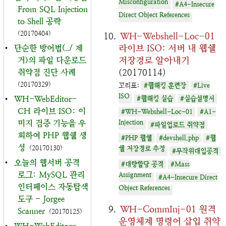
Misconfiguration
#A4-Insecure
From SQL Injection
Direct Object References
to Shell 공략
(20170404)
WH-Webshell-Loc-01
라이브 ISO: 서버 내 웹쉘
•
단순한 방어법(../ 제
저장경로 알아내기
거)의 파일 다운로드
(20170114)
취약점 진단 사례
(20170329)
꼬리표:
#웹해킹 훈련장
#Live
ISO
•
WH-WebEditor-
#웹해킹 실습
#실습설명서
CH 라이브 ISO: 이
#WH-Webshell-Loc-01
#A1-
미지 검증 기능을 우
Injection
#파일업로드 취약점
회하여 PHP 웹쉘 생
#PHP 웹쉘
#devshell.php
#웹
성
(20170130)
쉘 저장경로 추정
#무작위대입공격
•
오늘의 웹서버 공격
#대량할당 공격
#Mass
로그: MySQL 관리
Assignment
#A4-Insecure Direct
인터페이스 자동탐색
Object References
도구 - Jorgee
WH-CommInj-01 원격
Scanner
(20170125)
운영체제 명령어 삽입 취약