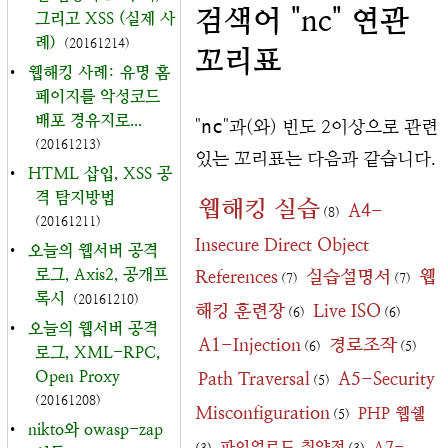
검색어 "nc" 연관
그리고 XSS (실제 사
례)
(20161214)
꼬리표
•
웹해킹 사례: 유명 홈
페이지를 악성코드
배포 경유지로...
"
nc
"과(와) 빈도 2이상으로 관련
(20161213)
있는 꼬리표는 다음과 같습니다.
•
HTML 삽입, XSS 공
격 탐지방법
웹해킹 실습
A4-
(8)
(20161211)
Insecure Direct Object
•
오늘의 웹서버 공격
로그, Axis2, 공개프
References
실습설명서
웹
(7)
(7)
록시
(20161210)
해킹 훈련장
Live ISO
(6)
(6)
•
오늘의 웹서버 공격
A1-Injection
경로조작
(6)
(5)
로그, XML-RPC,
Open Proxy
Path Traversal
A5-Security
(5)
(20161208)
Misconfiguration
PHP 웹쉘
(5)
•
nikto와 owasp-zap
파일업로드 취약점
A7-