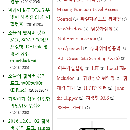
(3)
(3)
연동
(20161206)
Missing Function Level Access
•
미라이 IoT DDoS 봇
넷이 사용한 61개 비
Control
파일다운로드 취약점
(3)
(3)
밀번호
(20161205)
/etc/shadow
널문자삽입
(3)
(3)
•
오늘의 웹서버 공격
Null-byte Injection
(3)
로그, SOAP 원격코
드실행, D-Link 명
/etc/passwd
무작위대입공격
(3)
(3)
령어 삽입,
A3-Cross-Site Scripting (XSS)
(3)
muieblackcat
(20161205)
내부파일실행
LFI
Local File
(3)
(3)
•
오늘의 웹서버 공격
Inclusion
권한인증 취약점
웹
(3)
(2)
로그, w00tw00t
해킹 과제
HTTP 헤더
John
(2)
(2)
(DFind)
(20161204)
the Ripper
저장형 XSS
•
기억하기 쉽고 안전한
(2)
(2)
비밀번호 만들기
WH-LFI-01
(2)
(20161203)
•
2016.12.01-02 웹서
버 공격 로그, armgg