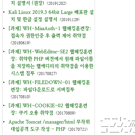
치 설명서 (권장)
(20191202)
•
Kali Linux 2019.3 64bit Large 배포판 설
치 및 한글 설정 설명서
(20191129)
•
[과제] WH-MissAuth-1 웹해킹훈련장:
접속자 권한인증 후 출력 제어 취약점
(20180619)
•
[과제] WH-WebEditor-SE2 웹해킹훈련
장: 취약한 PHP 버전에서 원래 파일이름
을 저장하는 웹에디터의 취약점을 이용한
시스템 침투
(20170827)
•
[과제] WH-FILEDOWN-01 웹해킹훈
련장: 파일다운로드로 서버침투
(20170810)
•
[과제] WH-COOKIE-02 웹해킹훈련
장: 쿠키 오용 취약점
(20170809)
.. -- -- | - .. .... | 
•
Apache Tomcat /manager/html 무작위
...... .../ .../ .. .//
대입공격 도구 작성 - PHP
(20170721)
....| ........ / ... / ..