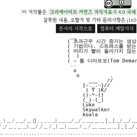
이 저작물은
크리에이티브 커먼즈 저작자표시 4.0 국제
잘못된 내용, 오탈자 및 기타 문의사항은 j1n5u
문서의 시작으로
컴퓨터 깨알지식
 __

( 초과근무 시간 증가는 생상성
( 기법이다. 스트레스를 받는 
( 머리가 빨리 돌아가지 않는 
(  )

( – 톰 디마르코(Tom Demarc
 --

  o

   o          .

       ___   //

     {~._.~}// 

      ( Y )K/  

     ()~*~()   

     (_)-(_)   

     Luke    

     Skywalker

... / .. .../ ... {] . .. .. .. ..| ...... .../ .../ .. ...... ... ... ] .. [ .../ ..../ .
/ ../ ... .. ... ...| ..../ ./ ... / ..| ....| ........ / ... / .... ...... ... ... ] .. [ .../
.. . . . . . . . . . . . . . . . . . . . . . . . . . . . . . . . . . . . . . . . . . . . . . . . . 