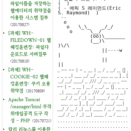
(  )

파일이름을 저장하는
( - 에릭 S 레이먼드(Eric 
웹에디터의 취약점을
S. Raymond)  )

 --

이용한 시스템 침투
  o

(20170827)
   o   \_\_    _/_/

    o      \__/

•
[과제] WH-
           (oo)\_______

FILEDOWN-01 웹
           (__)\       
)\/\

해킹훈련장: 파일다
               ||----w 
운로드로 서버침투
|

               ||     
(20170810)
•
[과제] WH-
.. -- -- | - .. .... | ... / .. .../ ... {] .
.. .. .. ..| ...... .../ .../ .. ...... ... ... ] .. [
COOKIE-02 웹해
.../ ..../ ......./ .. ./// ../ ... .. ... .. --
킹훈련장: 쿠키 오용
-- | - .. .... | ... / .. .../ ... {] . .. .. ..
취약점
(20170809)
..| ...... .../ .../ .. ./// ../ ... .. ... ...|
..../ ./ ... / ..| ....| ........ / ... / ....
•
Apache Tomcat
...... ... ... ] .. [ .../ ..../ ......./ .....|
/manager/html 무작
..../ ./ ... / ..| ....| ........ / ... / .... ...|
위대입공격 도구 작
..../ ./ ... / ..| ....| ........ / ... / .... . .
. . . . . . . . . . . . . . . . . . . . . . . . . . .
성 - PHP
(20170721)
. . . . . . . . . . . . . . . . . . . . . . . . . . .
•
칼리 리눅스를 이용한