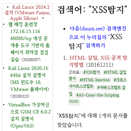
•
Kali Linux 2024.2
검색어: "XSS탐지"
설치 (VMware Fusion,
Apple Silicon)
•
•
웹 해킹 훈련장
다음(daum.net) 검색엔진
172.16.15.116
XSS
으로 이 누리집의 "
40080/tcp 대상 공
탐지
" 검색하기
개용 도구 기반의 홈
페이지 취약점 점검
HTML 삽입, XSS 공격 탐
실습
(20200507)
지방법
(20161211)
•
Kali Linux 2020.1b
꼬리표:
#XSS탐지
#HTML 삽입
64bit 설치 설명서
탐지
#HTML Injection
#크로스
(MS 윈도우 10,
사이트스크립트
#자바스크립트 삽
VMware 플레이어)
입
#A3-Cross-Site Scripting
(20200325)
(XSS)
•
VirtualBox 가상머신
으로 GSM CE 6.0.2
"
XSS탐지
"에 대해 1개의 문서를
설치 설명서
찾았습니다.
(OpenVAS)