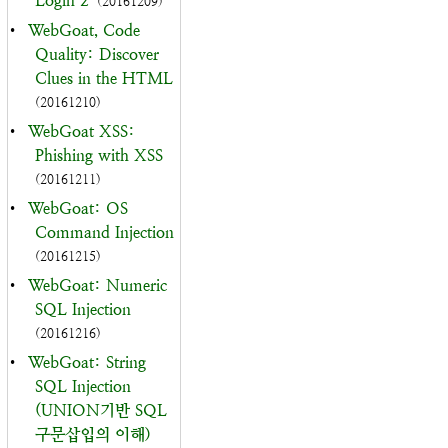
Login 2
(20161209)
•
WebGoat, Code
Quality: Discover
Clues in the HTML
(20161210)
•
WebGoat XSS:
Phishing with XSS
(20161211)
•
WebGoat: OS
Command Injection
(20161215)
•
WebGoat: Numeric
SQL Injection
(20161216)
•
WebGoat: String
SQL Injection
(UNION기반 SQL
구문삽입의 이해)