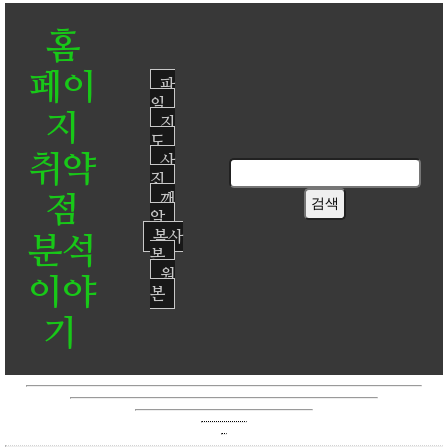
홈
페이
파
일
지
지
도
취약
사
진
점
깨
알
복사
분석
본
원
이야
본
기