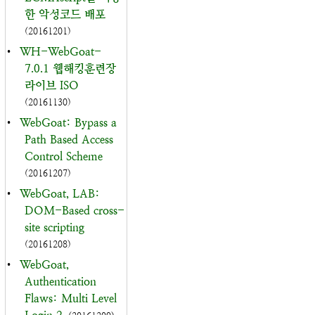
한 악성코드 배포
(20161201)
•
WH-WebGoat-
7.0.1 웹해킹훈련장
라이브 ISO
(20161130)
•
WebGoat: Bypass a
Path Based Access
Control Scheme
(20161207)
•
WebGoat, LAB:
DOM-Based cross-
site scripting
(20161208)
•
WebGoat,
Authentication
Flaws: Multi Level