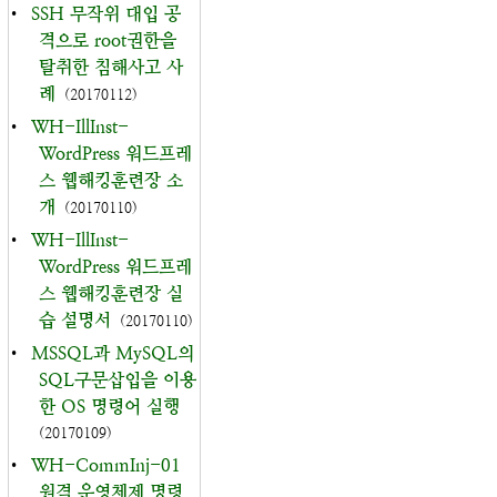
•
SSH 무작위 대입 공
격으로 root권한을
탈취한 침해사고 사
례
(20170112)
•
WH-IllInst-
WordPress 워드프레
스 웹해킹훈련장 소
개
(20170110)
•
WH-IllInst-
WordPress 워드프레
스 웹해킹훈련장 실
습 설명서
(20170110)
•
MSSQL과 MySQL의
SQL구문삽입을 이용
한 OS 명령어 실행
(20170109)
•
WH-CommInj-01
원격 운영체제 명령