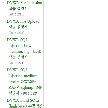
•
DVWA File Inclusion
실습 설명서
(20161215)
•
DVWA File Upload
실습 설명서
(20161221)
•
DVWA SQL
Injection (low,
medium, high level)
실습 설명서
(20161224)
•
DVWA SQL
Injection medium
level - OWASP-
ZAP과 sqlmap 실습
설명서
(20161222)
•
DVWA Blind SQLi
(high level) 수동점검