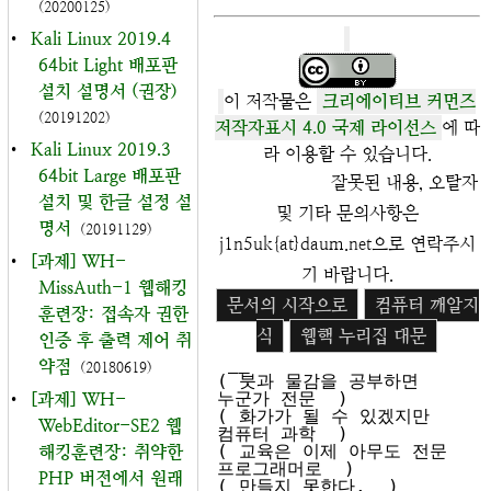
(20200125)
•
Kali Linux 2019.4
64bit Light 배포판
설치 설명서 (권장)
이 저작물은
크리에이티브 커먼즈
(20191202)
저작자표시 4.0 국제 라이선스
에 따
•
Kali Linux 2019.3
라 이용할 수 있습니다.
64bit Large 배포판
잘못된 내용, 오탈자
설치 및 한글 설정 설
및 기타 문의사항은
명서
(20191129)
j1n5uk{at}daum.net으로 연락주시
•
[과제] WH-
기 바랍니다.
MissAuth-1 웹해킹
문서의 시작으로
컴퓨터 깨알지
훈련장: 접속자 권한
식
웹핵 누리집 대문
인증 후 출력 제어 취
 __

약점
(20180619)
( 붓과 물감을 공부하면 
누군가 전문  )

•
[과제] WH-
( 화가가 될 수 있겠지만 
WebEditor-SE2 웹
컴퓨터 과학  )

( 교육은 이제 아무도 전문 
해킹훈련장: 취약한
프로그래머로  )

PHP 버전에서 원래
( 만들지 못한다.  )
