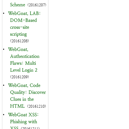
Scheme
(20161207)
•
WebGoat, LAB:
DOM-Based
cross-site
scripting
(20161208)
•
WebGoat,
Authentication
Flaws: Multi
Level Login 2
(20161209)
•
WebGoat, Code
Quality: Discover
Clues in the
HTML
(20161210)
•
WebGoat XSS:
Phishing with
XSS
(20161211)