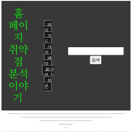
홈
페이
파
일
지
지
도
취약
사
진
점
깨
알
복사
분석
본
원
이야
본
기