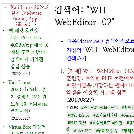
•
Kali Linux 2024.2
검색어: "WH-
설치 (VMware
Fusion, Apple
WebEditor-02"
Silicon)
•
•
웹 해킹 훈련장
172.16.15.116
다음(daum.net) 검색엔진으
40080/tcp 대상 공
WH-WebEdito
리집의 "
개용 도구 기반의
검색하기
홈페이지 취약점
점검 실습
[과제] WH-WebEditor-SE
(20200507)
훈련장: 취약한 PHP 버전에서
•
Kali Linux
파일이름을 저장하는 웹에디터
2020.1b 64bit 설
약점을 이용한 시스템 침투
치 설명서 (MS 윈
(20170827)
도우 10, VMware
꼬리표:
#WH-WebEditor-02
#웹에
플레이어)
#Web Editor
#스마트에디터
#Smart
(20200325)
#PHP 웹쉘
#파일업로드 취약점
#웹
•
VirtualBox 가상머
장
#Live ISO
#웹해킹 실습
#웹해킹