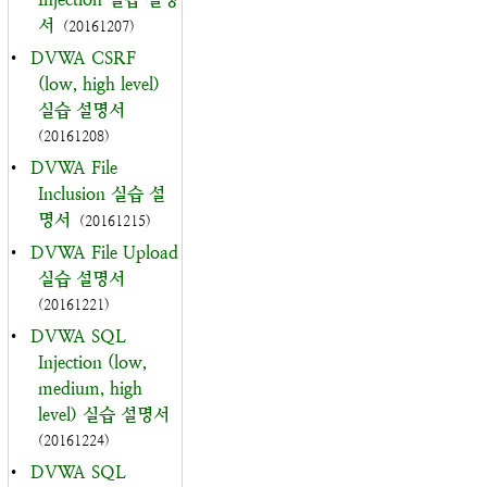
서
(20161207)
•
DVWA CSRF
(low, high level)
실습 설명서
(20161208)
•
DVWA File
Inclusion 실습 설
명서
(20161215)
•
DVWA File Upload
실습 설명서
(20161221)
•
DVWA SQL
Injection (low,
medium, high
level) 실습 설명서
(20161224)
•
DVWA SQL