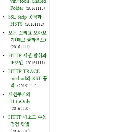
vm-tools, Shared
Folder
(20161113)
•
SSL Strip 공격과
HSTS
(20161112)
•
모든 꼬리표 모아보
기(태그 클라우드)
(20161111)
•
HTTP 세션 탈취와
IP보안
(20161111)
•
HTTP TRACE
method와 XST 공
격
(20161111)
•
세션쿠키와
HttpOnly
(20161110)
•
HTTP 메소드 수동
점검 방법
(20161110)