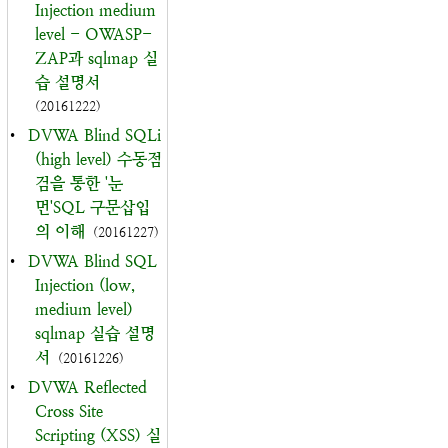
Injection medium
level - OWASP-
ZAP과 sqlmap 실
습 설명서
(20161222)
•
DVWA Blind SQLi
(high level) 수동점
검을 통한 '눈
먼'SQL 구문삽입
의 이해
(20161227)
•
DVWA Blind SQL
Injection (low,
medium level)
sqlmap 실습 설명
서
(20161226)
•
DVWA Reflected
Cross Site
Scripting (XSS) 실