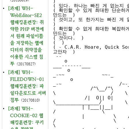
(20180619)
)

( 있다. 하나는 빠진 게 없는지 쉽
•
[과제] WH-
( 확인할 수 있게 최대한 단순하게
만드는  )

WebEditor-SE2
( 것이고, 또 한가지는 빠진 게 없
웹해킹훈련장: 취
)

( 확인할 수 없게 최대한 복잡하게
약한 PHP 버전에
만드는  )

서 원래 파일이름
( 것이다.  )

(  )

을 저장하는 웹에
( - C.A.R. Hoare, Quick So
디터의 취약점을
고안자  )

 --

이용한 시스템 침
    o                                  
투
(20170827)
___-------___

     o                             
•
[과제] WH-
_-~~             ~~-_

FILEDOWN-01
      o                         
_-~                    /~-_
웹해킹훈련장: 파
             /^\__/^\         /~  
일다운로드로 서버
\                   /    \

           /|  O|| O|        /      
침투
(20170810)
\_______________/        \

          | |___||__|      /       
•
[과제] WH-
/                \         
COOKIE-02 웹
          |          \    /      
/                    \          
해킹훈련장: 쿠키
\
