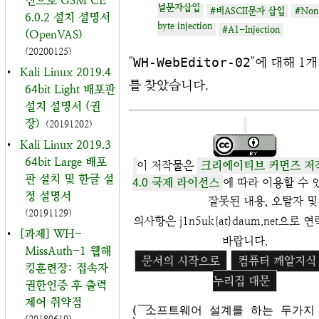
신으로 GSM CE
널문자삽입
#비ASCII문자 삽입
#Non
6.0.2 설치 설명서
byte injection
#A1-Injection
(OpenVAS)
(20200125)
"
WH-WebEditor-02
"에 대해 1
•
Kali Linux 2019.4
를 찾았습니다.
64bit Light 배포판
설치 설명서 (권
장)
(20191202)
•
Kali Linux 2019.3
64bit Large 배포
이 저작물은
크리에이티브 커먼즈 저
판 설치 및 한글 설
4.0 국제 라이선스
에 따라 이용할 수 
정 설명서
잘못된 내용, 오탈자 및
(20191129)
의사항은 j1n5uk{at}daum.net으로
•
[과제] WH-
바랍니다.
MissAuth-1 웹해
문서의 시작으로
컴퓨터 깨알지식
킹훈련장: 접속자
누리집 대문
권한인증 후 출력
 __

제어 취약점
( 소프트웨어 설계를 하는 두가지 방