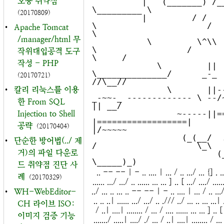
오용 취약점
          |   (_______) /______/                        
\_________ \

(20170809)
          |         / /         
\                      /            
•
Apache Tomcat
\

/manager/html 무
           \         \^\\         
\                  /               
작위대입공격 도구
\     /

작성 - PHP
             \         ||           
\______________/      _-_       
(20170721)
//\__//

•
칼리 리눅스를 이용
               \       ||------
_-~~-_ ------------- \ --/~  
한 From SQL
|| __/

Injection to Shell
                 ~-----||====/~     
|==================|       
공략
(20170404)
|/~~~~~

                  (_(__/  ./     
•
단순한 방어법(../ 제
/                    \_\   
거)의 파일 다운로
                         (_(___/                         
드 취약점 진단 사
.. -- -- | - .. .... | ... / .. .../ ... {] . ..
례
(20170329)
...... .../ .../ .. ...... ... ... ] .. [ .../ ..../ ....
../ ... .. ... .. -- -- | - .. .... | ... / .. .../
•
WH-WebEditor-
.. .. ..| ...... .../ .../ .. ./// ../ ... .. ... ...| 
CH 라이브 ISO:
/ ..| ....| ........ / ... / .... ...... ... ... ] .. [
이미지 검증 기능
......./ .....| ..../ ./ ... / ..| ....| ........ / ...