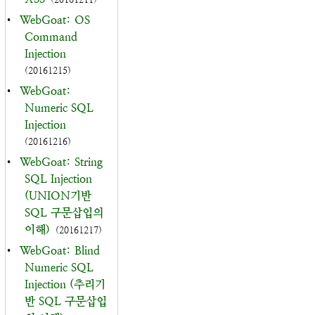
•
WebGoat: OS
Command
Injection
(20161215)
•
WebGoat:
Numeric SQL
Injection
(20161216)
•
WebGoat: String
SQL Injection
(UNION기반
SQL 구문삽입의
이해)
(20161217)
•
WebGoat: Blind
Numeric SQL
Injection (추리기
반 SQL 구문삽입