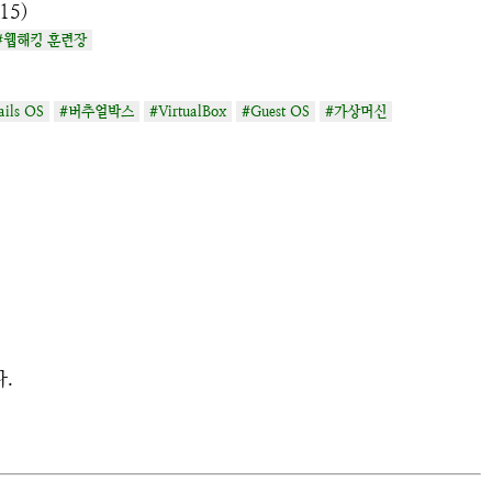
15)
#웹해킹 훈련장
ails OS
#버추얼박스
#VirtualBox
#Guest OS
#가상머신
.