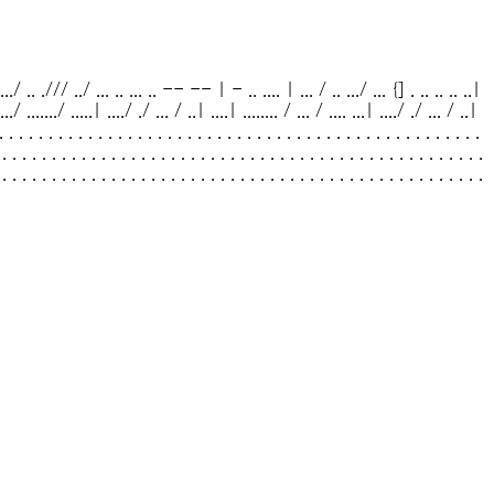
....../ .. ./// ../ ... .. ... .. -- -- | - .. .... | ... / .. .../ ... {] . .. .. .. ..|
 ..../ ......./ .....| ..../ ./ ... / ..| ....| ........ / ... / .... ...| ..../ ./ ... / ..|
. . . . . . . . . . . . . . . . . . . . . . . . . . . . . . . . . . . . . . . . . . . . . . . . .
 . . . . . . . . . . . . . . . . . . . . . . . . . . . . . . . . . . . . . . . . . . . . . . . . .
 . . . . . . . . . . . . . . . . . . . . . . . . . . . . . . . . . . . . . . . . . . . . . . . . .