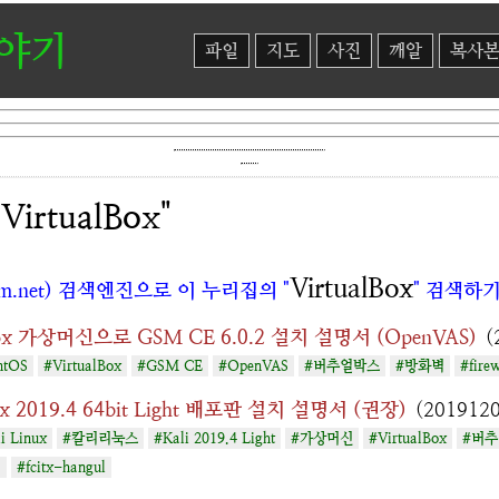
이야기
파일
지도
사진
깨알
복사
irtualBox"
VirtualBox
m.net) 검색엔진으로 이 누리집의 "
" 검색하
lBox 가상머신으로 GSM CE 6.0.2 설치 설명서 (OpenVAS)
(
ntOS
#VirtualBox
#GSM CE
#OpenVAS
#버추얼박스
#방화벽
#fire
nux 2019.4 64bit Light 배포판 설치 설명서 (권장)
(2019120
i Linux
#칼리리눅스
#Kali 2019.4 Light
#가상머신
#VirtualBox
#버
기
#fcitx-hangul