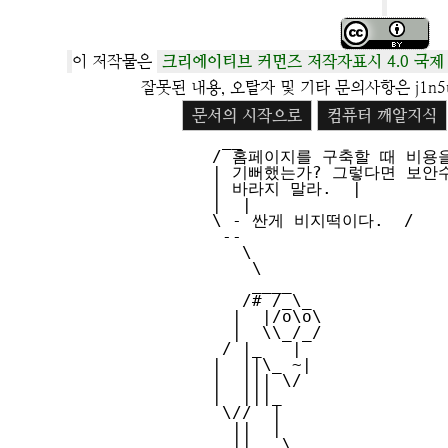
이 저작물은
크리에이티브 커먼즈 저작자표시 4.0 국제
잘못된 내용, 오탈자 및 기타 문의사항은 j1n5u
문서의 시작으로
컴퓨터 깨알지식
 __

/ 홈페이지를 구축할 때 비용을
| 기뻐했는가? 그렇다면 보안수
| 바라지 말라.  |

|  |

\ - 싼게 비지떡이다.  /

 --

   \

    \

    ____  

   /# /_\_

  |  |/o\o\

  |  \\_/_/

 / |_   |  

|  ||\_ ~| 

|  ||| \/  

|  |||_    

 \//  |    

  ||  |    

  ||_  \   
