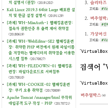
슬리타즈 
치 설명서 (권장)
(20191202)
꼬리표:
#Vir
•
Kali Linux 2019.3 64bit Large 배포판 설
치 및 한글 설정 설명서
(20191129)
버추얼박스
•
[과제] WH-MissAuth-1 웹해킹훈련장:
꼬리표:
#인
접속자 권한인증 후 출력 제어 취약점
가상머신 버
(20180619)
꼬리표:
#Vir
•
[과제] WH-WebEditor-SE2 웹해킹훈련
장: 취약한 PHP 버전에서 원래 파일이름
"
VirtualBox
을 저장하는 웹에디터의 취약점을 이용한
시스템 침투
(20170827)
검색어 "V
•
[과제] WH-FILEDOWN-01 웹해킹훈
련장: 파일다운로드로 서버침투
(20170810)
"
VirtualBox
•
[과제] WH-COOKIE-02 웹해킹훈련
장: 쿠키 오용 취약점
(20170809)
버추얼박스
(4)
•
Apache Tomcat /manager/html 무작위
대입공격 도구 작성 - PHP
(20170721)