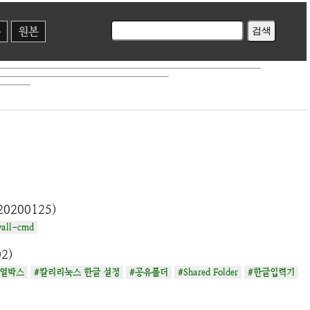
본
원본
기
20200125)
wall-cmd
2)
추얼박스
#칼리리눅스 한글 설정
#공유폴더
#Shared Folder
#한글입력기