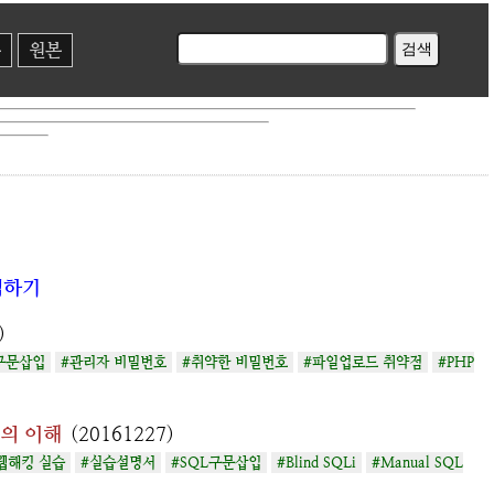
본
원본
색하기
)
 구문삽입
#관리자 비밀번호
#취약한 비밀번호
#파일업로드 취약점
#PHP
삽입의 이해
(20161227)
웹해킹 실습
#실습설명서
#SQL구문삽입
#Blind SQLi
#Manual SQL