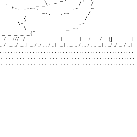
....../ .. ./// ../ ... .. ... .. -- -- | - .. .... | ... / .. .../ ... {] . .. .. .. ..|
 ..../ ......./ .....| ..../ ./ ... / ..| ....| ........ / ... / .... ...| ..../ ./ ... / ..|
. . . . . . . . . . . . . . . . . . . . . . . . . . . . . . . . . . . . . . . . . . . . . . . . .
 . . . . . . . . . . . . . . . . . . . . . . . . . . . . . . . . . . . . . . . . . . . . . . . . .
 . . . . . . . . . . . . . . . . . . . . . . . . . . . . . . . . . . . . . . . . . . . . . . . . .