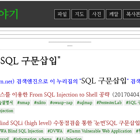
이야기
파일
지도
사진
깨알
복사
"SQL 구문삽입"
SQL 구문삽입
m.net) 검색엔진으로 이 누리집의 "
" 검
 이용한 From SQL Injection to Shell 공략
(20170404
습설명서
#nmap
#nikto
#owasp-zap
#sqlmap
#PentesterLab
#SQL
jection
lind SQLi (high level) 수동점검을 통한 '눈먼'SQL 구문
A Blind SQL Injection
#DVWA
#Damn Vulnerable Web Application
#
ysql
#information_schema
#A1-Injection