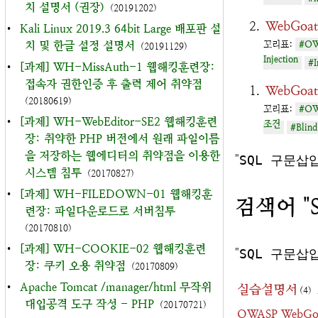
치 설명서 (권장)
(20191202)
WebGoat
•
Kali Linux 2019.3 64bit Large 배포판 설
치 및 한글 설정 설명서
꼬리표:
#OW
(20191129)
Injection
#I
•
[과제] WH-MissAuth-1 웹해킹훈련장:
접속자 권한인증 후 출력 제어 취약점
WebGoat
(20180619)
꼬리표:
#OW
•
[과제] WH-WebEditor-SE2 웹해킹훈련
조건
#Blin
장: 취약한 PHP 버전에서 원래 파일이름
을 저장하는 웹에디터의 취약점을 이용한
"
SQL 구문삽
시스템 침투
(20170827)
•
[과제] WH-FILEDOWN-01 웹해킹훈
검색어 "
련장: 파일다운로드로 서버침투
(20170810)
•
[과제] WH-COOKIE-02 웹해킹훈련
"
SQL 구문삽
장: 쿠키 오용 취약점
(20170809)
•
Apache Tomcat /manager/html 무작위
실습설명서
(4)
대입공격 도구 작성 - PHP
(20170721)
OWASP WebGo