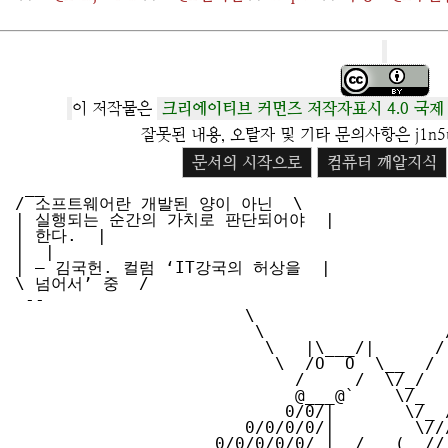
이 저작물은
크리에이티브 커먼즈 저작자표시 4.0 국제
잘못된 내용, 오탈자 및 기타 문의사항은 j1n5u
문서의 시작으로
컴퓨터 깨알지식
 __

/ 소프트웨어란 개발된 양이 아닌  \

| 실행되는 순간의 가치로 판단되어야  |

| 한다.  |

|  |

| – 김국헌. 컬럼 ‘IT강국의 허상을  |

\ 넘어서’ 중  /

 --

                       \                    ^    /^

                        \                  / \  // \

                         \   |\___/|      /   \//  .\

                          \  /O  O  \__  /    //  | \ \           *----*

                            /     /  \/_/    //   |  \  \          \   |

                            @___@`    \/_   //    |   \   \         \/\ \

                           0/0/|       \/_ //     |    \    \         \  \

                       0/0/0/0/|        \///      |     \     \       |  |

                    0/0/0/0/0/_|_ /   (  //       |      \     _\     |  /
