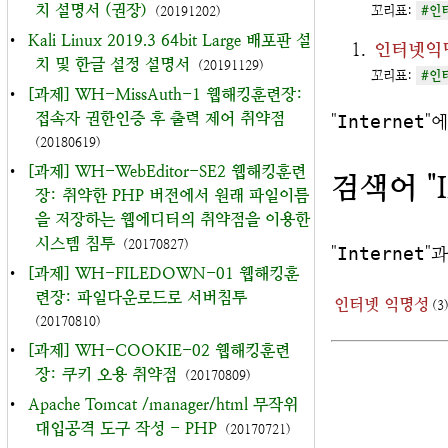
치 설명서 (권장)
꼬리표:
#인
(20191202)
•
Kali Linux 2019.3 64bit Large 배포판 설
인터넷익명
치 및 한글 설정 설명서
(20191129)
꼬리표:
#인
•
[과제] WH-MissAuth-1 웹해킹훈련장:
접속자 권한인증 후 출력 제어 취약점
"
Internet
"
(20180619)
•
[과제] WH-WebEditor-SE2 웹해킹훈련
검색어 "I
장: 취약한 PHP 버전에서 원래 파일이름
을 저장하는 웹에디터의 취약점을 이용한
시스템 침투
(20170827)
"
Internet
"
•
[과제] WH-FILEDOWN-01 웹해킹훈
련장: 파일다운로드로 서버침투
인터넷 익명성
(3
(20170810)
•
[과제] WH-COOKIE-02 웹해킹훈련
장: 쿠키 오용 취약점
(20170809)
•
Apache Tomcat /manager/html 무작위
대입공격 도구 작성 - PHP
(20170721)