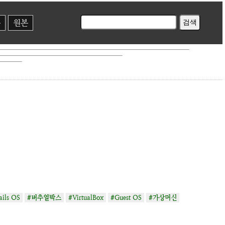
본
원본
ails OS
#버추얼박스
#VirtualBox
#Guest OS
#가상머신