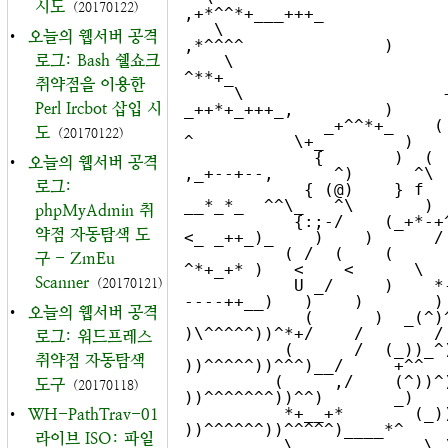
시도
(20170122)
,+*^^*+___+++_

   \                           
•
오늘의 웹서버 공격
,*^^^^              )

로그: Bash 쉘쇼크
    \                       _+*                     
^**+_

취약점을 이용한
     \                    +^       _ 
Perl Ircbot 삽입 시
_++*+_+++_,         )

              _+^^*+_    (     ,+*^ 
도
(20170122)
^          \+_        )

             {       )  (    ,(    
•
오늘의 웹서버 공격
,_+--+--,      ^)      ^\

로그:
            { (@)    } f   ,(  ,+-^ 
__*_*_  ^^\_   ^\       )

phpMyAdmin 취
           {:;-/    (_+*-+^^^^^+*+*
약점 자동탐색 도
<_ _++_)_    )    )      /

          ( /  (    (        ,___    
구 - ZmEu
^*+_+* )   <    <      \

Scanner
(20170121)
           U _/     )    *--<  ) ^\-
----++__)   )    )       )

•
오늘의 웹서버 공격
            (      )  _(^)^^))  )  
)\^^^^^))^*+/    /       /

로그: 워드프레스
          (      /  (_))_^)) )  )  
취약점 자동탐색
))^^^^^))^^^)__/     +^^

         (     ,/    (^))^))  )  ) 
도구
(20170118)
))^^^^^^^))^^)       _)

          *+__+*       (_))^)  ) ) 
•
WH-PathTrav-01
))^^^^^^))^^^^^)____*^

라이브 ISO: 파일
          \             \_)^)_)) 