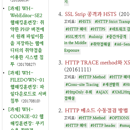
(20180619)
지
•
[과제] WH-
SSL Strip 공격과 HSTS
(201
WebEditor-SE2
꼬리표:
#HSTS
#HTTP Strict Transpo
웹해킹훈련장: 취
약한 PHP 버전에
#HTTP 헤더
#HTTPS
#네트워크 
서 원래 파일이름
#SSL벗기기
#sslstrip
#중간자공격
을 저장하는 웹에
in the Middle
#취약점해설
#A6-Sens
디터의 취약점을
Exposure
이용한 시스템 침
HTTP TRACE method와 X
투
(20170827)
(20161111)
•
[과제] WH-
꼬리표:
#HTTP Method
#HTTP 헤
FILEDOWN-01
#Cross-site Tracing
#세션탈취
#Ht
웹해킹훈련장: 파
#HttpOnly 우회
#AJAX
#XMLHttp
일다운로드로 서버
점해설
침투
(20170810)
•
[과제] WH-
HTTP 메소드 수동점검 방법
COOKIE-02 웹
꼬리표:
#HTTP Method
#OPTIONS
해킹훈련장: 쿠키
#HTTP 헤더
#HTTP header
#nma