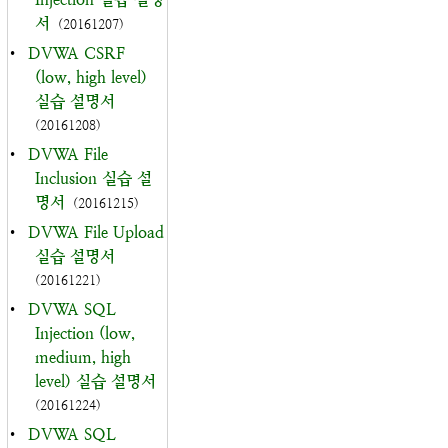
서
(20161207)
•
DVWA CSRF
(low, high level)
실습 설명서
(20161208)
•
DVWA File
Inclusion 실습 설
명서
(20161215)
•
DVWA File Upload
실습 설명서
(20161221)
•
DVWA SQL
Injection (low,
medium, high
level) 실습 설명서
(20161224)
•
DVWA SQL