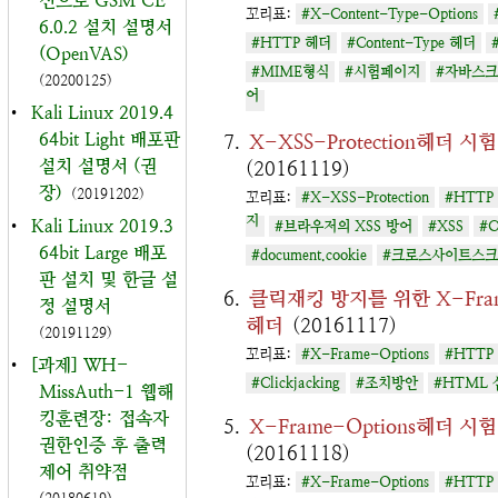
신으로 GSM CE
꼬리표:
#X-Content-Type-Options
6.0.2 설치 설명서
#HTTP 헤더
#Content-Type 헤더
(OpenVAS)
#MIME형식
#시험페이지
#자바스크
(20200125)
어
•
Kali Linux 2019.4
64bit Light 배포판
X-XSS-Protection헤더 시
설치 설명서 (권
(20161119)
장)
(20191202)
꼬리표:
#X-XSS-Protection
#HTTP
지
•
Kali Linux 2019.3
#브라우저의 XSS 방어
#XSS
#C
64bit Large 배포
#document.cookie
#크로스사이트스
판 설치 및 한글 설
클릭재킹 방지를 위한 X-Frame
정 설명서
헤더
(20161117)
(20191129)
꼬리표:
#X-Frame-Options
#HTTP
•
[과제] WH-
#Clickjacking
#조치방안
#HTML 
MissAuth-1 웹해
킹훈련장: 접속자
X-Frame-Options헤더 시
권한인증 후 출력
(20161118)
제어 취약점
꼬리표:
#X-Frame-Options
#HTTP