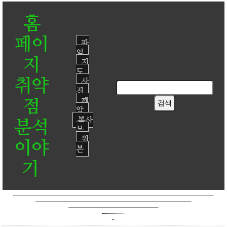
홈
페이
파
일
지
지
도
취약
사
진
점
깨
알
복사
분석
본
원
이야
본
기