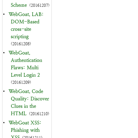
Scheme
(20161207)
•
WebGoat, LAB:
DOM-Based
cross-site
scripting
(20161208)
•
WebGoat,
Authentication
Flaws: Multi
Level Login 2
(20161209)
•
WebGoat, Code
Quality: Discover
Clues in the
HTML
(20161210)
•
WebGoat XSS:
Phishing with
XSS
(20161211)