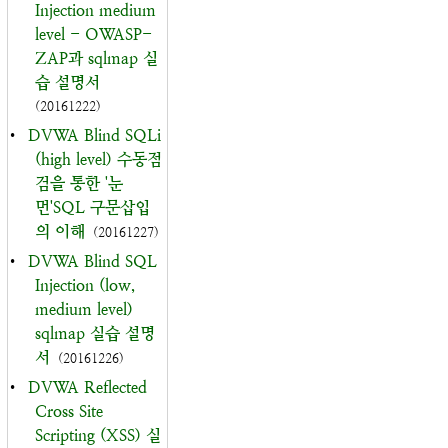
Injection medium
level - OWASP-
ZAP과 sqlmap 실
습 설명서
(20161222)
•
DVWA Blind SQLi
(high level) 수동점
검을 통한 '눈
먼'SQL 구문삽입
의 이해
(20161227)
•
DVWA Blind SQL
Injection (low,
medium level)
sqlmap 실습 설명
서
(20161226)
•
DVWA Reflected
Cross Site
Scripting (XSS) 실