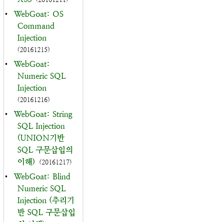
•
WebGoat: OS
Command
Injection
(20161215)
•
WebGoat:
Numeric SQL
Injection
(20161216)
•
WebGoat: String
SQL Injection
(UNION기반
SQL 구문삽입의
이해)
(20161217)
•
WebGoat: Blind
Numeric SQL
Injection (추리기
반 SQL 구문삽입