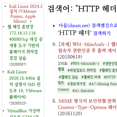
•
Kali Linux 2024.2
검색어: "HTTP 헤더
설치 (VMware
Fusion, Apple
Silicon)
•
다음(daum.net) 검색엔진으
•
웹 해킹 훈련장
HTTP 헤더
172.16.15.116
"
" 검색하기
40080/tcp 대상 공
[과제] WH-MissAuth-1
개용 도구 기반의
접속자 권한인증 후 출력 제어
홈페이지 취약점
(20180619)
점검 실습
꼬리표:
#WH-MissAuth-1
#권한인증
(20200507)
웹쉘
#파일업로드 취약점
#웹해킹 훈
•
Kali Linux
#웹해킹 실습
#웹해킹 과제
#HTTP
2020.1b 64bit 설
립트
치 설명서 (MS 윈
#경로재지정
#A7-Missing Funct
Control
도우 10, VMware
#A1-Injection
플레이어)
MIME 형식의 보안위협 완화:
(20200325)
Content-Type-Options 헤더
•
VirtualBox 가상머
(20161120)