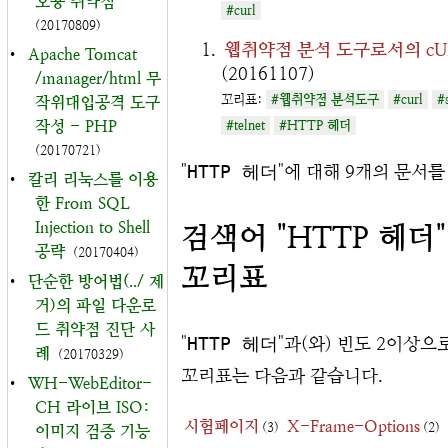
오용 취약점
#curl
(20170809)
웹취약점 분석 도구로서의 cU
•
Apache Tomcat
(20161107)
/manager/html 무
꼬리표:
#웹취약점 분석도구
#curl
#
작위대입공격 도구
작성 - PHP
#telnet
#HTTP 헤더
(20170721)
"
HTTP 헤더
"에 대해 9개의 문서
•
칼리 리눅스를 이용
한 From SQL
Injection to Shell
검색어 "HTTP 헤더
공략
(20170404)
꼬리표
•
단순한 방어법(../ 제
거)의 파일 다운로
드 취약점 진단 사
"
HTTP 헤더
"과(와) 빈도 2이상으
례
(20170329)
꼬리표는 다음과 같습니다.
•
WH-WebEditor-
CH 라이브 ISO:
시험페이지
X-Frame-Options
(3)
(2)
이미지 검증 기능