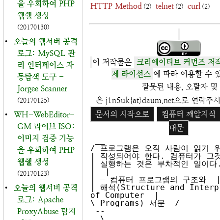
을 우회하여 PHP
HTTP Method
telnet
curl
(2)
(2)
(2)
웹쉘 생성
(20170130)
•
오늘의 웹서버 공격
로그: MySQL 관
이 저작물은
크리에이티브 커먼즈 저작자
리 인터페이스 자
제 라이선스
에 따라 이용할 수 
동탐색 도구 -
잘못된 내용, 오탈자 및
Jorgee Scanner
은 j1n5uk{at}daum.net으로 연락
(20170125)
문서의 시작으로
컴퓨터 깨알지식
•
WH-WebEditor-
GM 라이브 ISO:
대문
이미지 검증 기능
 __

/ 프로그램은 오직 사람이 읽기 위해
을 우회하여 PHP
| 작성되어야 한다. 컴퓨터가 그것을
웹쉘 생성
| 실행하는 것은 부차적인 일이다. 
|  |

(20170123)
| – 컴퓨터 프로그램의 구조와  |
| 해석(Structure and Interpr
•
오늘의 웹서버 공격
of Computer  |

로그: Apache
\ Programs) 서문  /

 --

ProxyAbuse 탐지
  \                                  