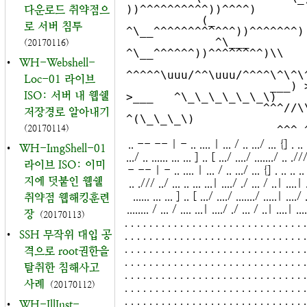
))^^^^^^^^^^))^^^^)

다운로드 취약점으
           (_             
로 서버 침투
^\__^^^^^^^^^^^^))^^^^^^^)

             ^\___            
(20170116)
^\__^^^^^^))^^^^^^^^)\\

•
WH-Webshell-
^^^^^\uuu/^^\uuu/^^^^\^\^\^
Loc-01 라이브
                     ___) >____) 
ISO: 서버 내 웹쉘
>___   ^\_\_\_\_\_\_\)

                    ^^^//\\_^^//\\_^       
저장경로 알아내기
^(\_\_\_\)

(20170114)
.. -- -- | - .. .... | ... / .. .../ ... {] . .. ..
•
WH-ImgShell-01
.../ .. ...... ... ... ] .. [ .../ ..../ ......./ .. .//
라이브 ISO: 이미
- -- | - .. .... | ... / .. .../ ... {] . .. .. .. .
지에 덧붙인 웹쉘
.. ./// ../ ... .. ... ...| ..../ ./ ... / ..| ....| .
...... ... ... ] .. [ .../ ..../ ......./ .....| ..../
취약점 웹해킹훈련
........ / ... / .... ...| ..../ ./ ... / ..| ....| ....
장
(20170113)
. . . . . . . . . . . . . . . . . . . . . . . . . . . . . .
•
SSH 무작위 대입 공
. . . . . . . . . . . . . . . . . . . . . . . . . . . . . .
. . . . . . . . . . . . . . . . . . . . . . . . . . . . . .
격으로 root권한을
. . . . . . . . . . . . . . . . . . . . . . . . . . . . . .
탈취한 침해사고
. . . . . . . . . . . . . . . . . . . . . . . . . . . . . .
사례
(20170112)
. . . . . . . . . . . . . . . . . . . . . . . . . . . . . .
. . . . . . . . . . . . . . . . . . . . . . . . . . . . . .
•
WH-IllInst-