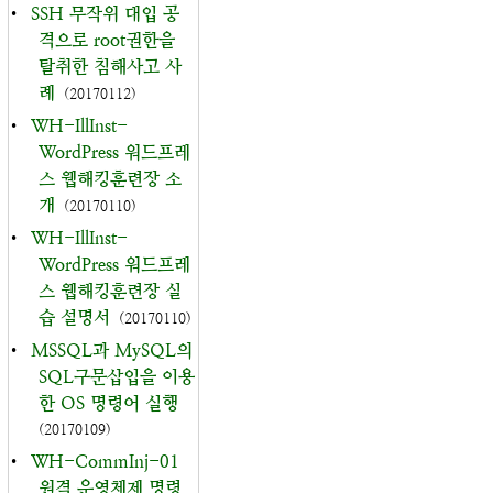
•
SSH 무작위 대입 공
격으로 root권한을
탈취한 침해사고 사
례
(20170112)
•
WH-IllInst-
WordPress 워드프레
스 웹해킹훈련장 소
개
(20170110)
•
WH-IllInst-
WordPress 워드프레
스 웹해킹훈련장 실
습 설명서
(20170110)
•
MSSQL과 MySQL의
SQL구문삽입을 이용
한 OS 명령어 실행
(20170109)
•
WH-CommInj-01
원격 운영체제 명령