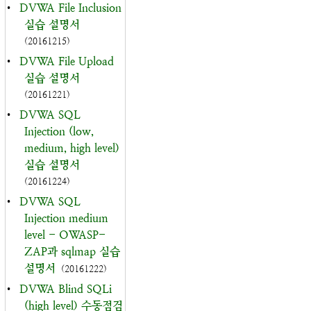
•
DVWA File Inclusion
실습 설명서
(20161215)
•
DVWA File Upload
실습 설명서
(20161221)
•
DVWA SQL
Injection (low,
medium, high level)
실습 설명서
(20161224)
•
DVWA SQL
Injection medium
level - OWASP-
ZAP과 sqlmap 실습
설명서
(20161222)
•
DVWA Blind SQLi
(high level) 수동점검