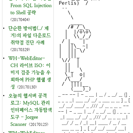
Perlis)  /

From SQL Injection
 --

to Shell 공략
   \

    \

(20170404)
    ____  

   /# /_\_

•
단순한 방어법(../ 제
  |  |/o\o\

거)의 파일 다운로드
  |  \\_/_/

 / |_   |  

취약점 진단 사례
|  ||\_ ~| 

(20170329)
|  ||| \/  

|  |||_    

•
WH-WebEditor-
 \//  |    

  ||  |    

CH 라이브 ISO: 이
  ||_  \   

미지 검증 기능을 우
  \_|  o|  

  /\___/   

회하여 PHP 웹쉘 생
 /  ||||__ 

성
(20170130)
.. -- -- | - .. .... | ... / .. .../ ... {] .
•
오늘의 웹서버 공격
.. .. .. ..| ...... .../ .../ .. ...... ... ... ] .. [
로그: MySQL 관리
.../ ..../ ......./ .. ./// ../ ... .. ... .. --
인터페이스 자동탐색
-- | - .. .... | ... / .. .../ ... {] . .. .. ..
도구 - Jorgee
..| ...... .../ .../ .. ./// ../ ... .. ... ...|
..../ ./ ... / ..| ....| ........ / ... / ....
Scanner
(20170125)
...... ... ... ] .. [ .../ ..../ ......./ .....|