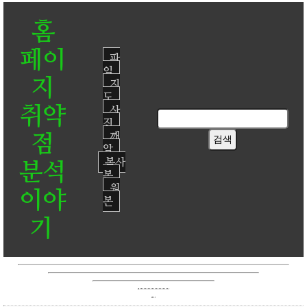
홈
페이
파
일
지
지
도
취약
사
진
점
깨
알
복사
분석
본
원
이야
본
기