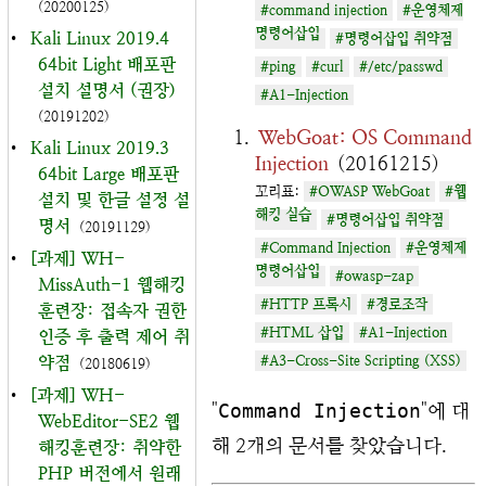
(20200125)
#command injection
#운영체제
명령어삽입
•
Kali Linux 2019.4
#명령어삽입 취약점
64bit Light 배포판
#ping
#curl
#/etc/passwd
설치 설명서 (권장)
#A1-Injection
(20191202)
WebGoat: OS Command
•
Kali Linux 2019.3
Injection
(20161215)
64bit Large 배포판
꼬리표:
#OWASP WebGoat
#웹
설치 및 한글 설정 설
해킹 실습
#명령어삽입 취약점
명서
(20191129)
#Command Injection
#운영체제
•
[과제] WH-
명령어삽입
#owasp-zap
MissAuth-1 웹해킹
#HTTP 프록시
#경로조작
훈련장: 접속자 권한
#HTML 삽입
#A1-Injection
인증 후 출력 제어 취
약점
#A3-Cross-Site Scripting (XSS)
(20180619)
•
[과제] WH-
"
Command Injection
"에 대
WebEditor-SE2 웹
해 2개의 문서를 찾았습니다.
해킹훈련장: 취약한
PHP 버전에서 원래