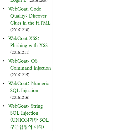
Login 2
(20161209)
•
WebGoat, Code
Quality: Discover
Clues in the HTML
(20161210)
•
WebGoat XSS:
Phishing with XSS
(20161211)
•
WebGoat: OS
Command Injection
(20161215)
•
WebGoat: Numeric
SQL Injection
(20161216)
•
WebGoat: String
SQL Injection
(UNION기반 SQL
구문삽입의 이해)