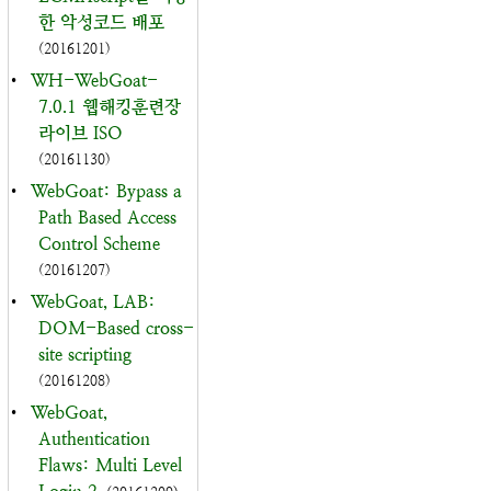
한 악성코드 배포
(20161201)
•
WH-WebGoat-
7.0.1 웹해킹훈련장
라이브 ISO
(20161130)
•
WebGoat: Bypass a
Path Based Access
Control Scheme
(20161207)
•
WebGoat, LAB:
DOM-Based cross-
site scripting
(20161208)
•
WebGoat,
Authentication
Flaws: Multi Level