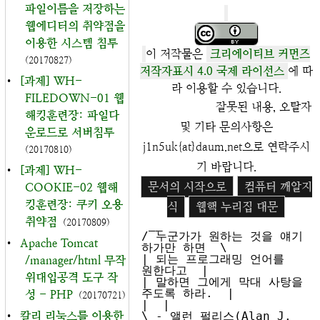
파일이름을 저장하는
웹에디터의 취약점을
이용한 시스템 침투
이 저작물은
크리에이티브 커먼즈
(20170827)
저작자표시 4.0 국제 라이선스
에 따
•
[과제] WH-
라 이용할 수 있습니다.
FILEDOWN-01 웹
잘못된 내용, 오탈자
해킹훈련장: 파일다
및 기타 문의사항은
운로드로 서버침투
j1n5uk{at}daum.net으로 연락주시
(20170810)
기 바랍니다.
•
[과제] WH-
문서의 시작으로
컴퓨터 깨알지
COOKIE-02 웹해
킹훈련장: 쿠키 오용
식
웹핵 누리집 대문
취약점
(20170809)
 __

/ 누군가가 원하는 것을 얘기 
•
Apache Tomcat
하가만 하면  \

| 되는 프로그래밍 언어를 
/manager/html 무작
원한다고  |

위대입공격 도구 작
| 말하면 그에게 막대 사탕을 
주도록 하라.  |

성 - PHP
(20170721)
|  |

•
칼리 리눅스를 이용한
\ - 앨런 펄리스(Alan J. 