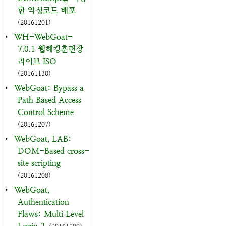
한 악성코드 배포
(20161201)
•
WH-WebGoat-
7.0.1 웹해킹훈련장
라이브 ISO
(20161130)
•
WebGoat: Bypass a
Path Based Access
Control Scheme
(20161207)
•
WebGoat, LAB:
DOM-Based cross-
site scripting
(20161208)
•
WebGoat,
Authentication
Flaws: Multi Level