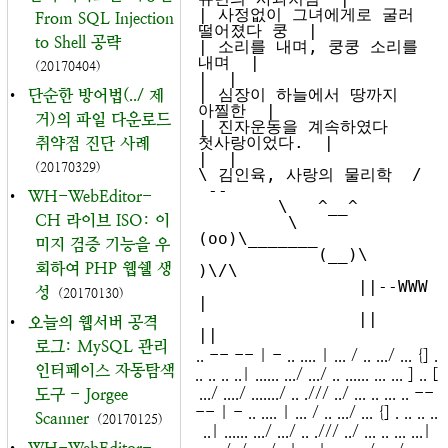
| 사정없이 그녀에게로 굴러 
From SQL Injection
떨어졌다 쿵  |

to Shell 공략
| 소리를 내며, 쿵쿵 소리를 
내며  |

(20170404)
|  |

| 심장이 하늘에서 땅까지 
•
단순한 방어법(../ 제
아찔한  |

거)의 파일 다운로드
| 진자운동을 계속하였다 
첫사랑이었다.  |

취약점 진단 사례
|  |

(20170329)
\ 김인육, 사랑의 물리학  /

 --

•
WH-WebEditor-
        \   ^__^

CH 라이브 ISO: 이
         \  
(oo)\_______

미지 검증 기능을 우
            (__)\       
회하여 PHP 웹쉘 생
)\/\

                ||--WWW 
성
(20170130)
|

                ||     
•
오늘의 웹서버 공격
로그: MySQL 관리
.. -- -- | - .. .... | ... / .. .../ ... {] .
인터페이스 자동탐색
.. .. .. ..| ...... .../ .../ .. ...... ... ... ] .. [
.../ ..../ ......./ .. ./// ../ ... .. ... .. --
도구 - Jorgee
-- | - .. .... | ... / .. .../ ... {] . .. .. ..
Scanner
(20170125)
..| ...... .../ .../ .. ./// ../ ... .. ... ...|