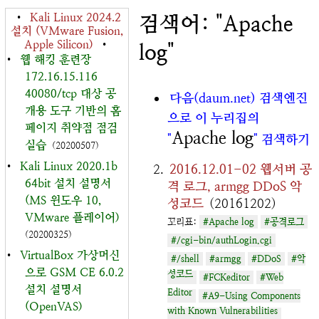
•
Kali Linux 2024.2
검색어: "Apache
설치 (VMware Fusion,
Apple Silicon)
•
log"
•
웹 해킹 훈련장
172.16.15.116
40080/tcp 대상 공
다음(daum.net) 검색엔진
개용 도구 기반의 홈
으로 이 누리집의
페이지 취약점 점검
Apache log
"
" 검색하기
실습
(20200507)
•
Kali Linux 2020.1b
2016.12.01-02 웹서버 공
64bit 설치 설명서
격 로그, armgg DDoS 악
(MS 윈도우 10,
성코드
(20161202)
VMware 플레이어)
꼬리표:
#Apache log
#공격로그
(20200325)
#/cgi-bin/authLogin.cgi
•
VirtualBox 가상머신
#/shell
#armgg
#DDoS
#악
으로 GSM CE 6.0.2
성코드
#FCKeditor
#Web
설치 설명서
Editor
#A9-Using Components
(OpenVAS)
with Known Vulnerabilities