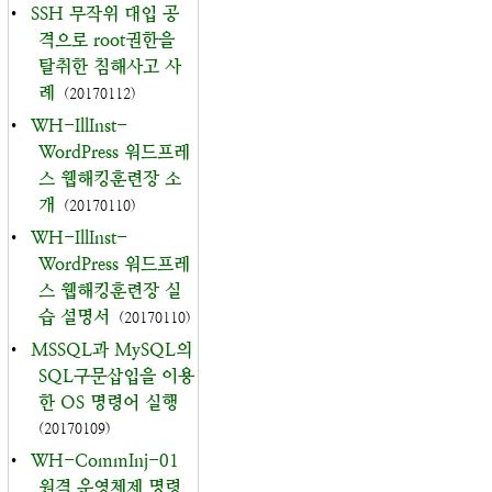
•
SSH 무작위 대입 공
격으로 root권한을
탈취한 침해사고 사
례
(20170112)
•
WH-IllInst-
WordPress 워드프레
스 웹해킹훈련장 소
개
(20170110)
•
WH-IllInst-
WordPress 워드프레
스 웹해킹훈련장 실
습 설명서
(20170110)
•
MSSQL과 MySQL의
SQL구문삽입을 이용
한 OS 명령어 실행
(20170109)
•
WH-CommInj-01
원격 운영체제 명령