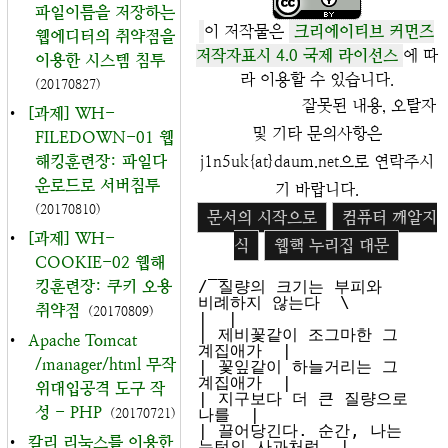
파일이름을 저장하는
이 저작물은
크리에이티브 커먼즈
웹에디터의 취약점을
저작자표시 4.0 국제 라이선스
에 따
이용한 시스템 침투
라 이용할 수 있습니다.
(20170827)
잘못된 내용, 오탈자
•
[과제] WH-
및 기타 문의사항은
FILEDOWN-01 웹
해킹훈련장: 파일다
j1n5uk{at}daum.net으로 연락주시
운로드로 서버침투
기 바랍니다.
(20170810)
문서의 시작으로
컴퓨터 깨알지
•
[과제] WH-
식
웹핵 누리집 대문
COOKIE-02 웹해
 __

킹훈련장: 쿠키 오용
/ 질량의 크기는 부피와 
비례하지 않는다  \

취약점
(20170809)
|  |

| 제비꽃같이 조그마한 그 
•
Apache Tomcat
계집애가  |

/manager/html 무작
| 꽃잎같이 하늘거리는 그 
계집애가  |

위대입공격 도구 작
| 지구보다 더 큰 질량으로 
성 - PHP
나를  |

(20170721)
| 끌어당긴다. 순간, 나는 
•
칼리 리눅스를 이용한
뉴턴의 사과처럼  |
