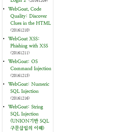
Login 2
(20161209)
•
WebGoat, Code
Quality: Discover
Clues in the HTML
(20161210)
•
WebGoat XSS:
Phishing with XSS
(20161211)
•
WebGoat: OS
Command Injection
(20161215)
•
WebGoat: Numeric
SQL Injection
(20161216)
•
WebGoat: String
SQL Injection
(UNION기반 SQL
구문삽입의 이해)