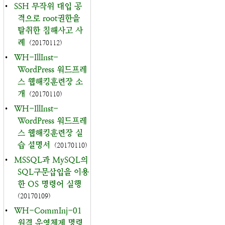
•
SSH 무작위 대입 공
격으로 root권한을
탈취한 침해사고 사
례
(20170112)
•
WH-IllInst-
WordPress 워드프레
스 웹해킹훈련장 소
개
(20170110)
•
WH-IllInst-
WordPress 워드프레
스 웹해킹훈련장 실
습 설명서
(20170110)
•
MSSQL과 MySQL의
SQL구문삽입을 이용
한 OS 명령어 실행
(20170109)
•
WH-CommInj-01
원격 운영체제 명령