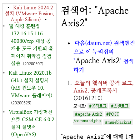
•
Kali Linux 2024.2
검색어: "Apache
설치 (VMware Fusion,
Apple Silicon)
•
Axis2"
•
웹 해킹 훈련장
172.16.15.116
40080/tcp 대상 공
다음(daum.net) 검색엔진
개용 도구 기반의 홈
으로 이 누리집의
페이지 취약점 점검
Apache Axis2
"
" 검색
실습
(20200507)
하기
•
Kali Linux 2020.1b
64bit 설치 설명서
오늘의 웹서버 공격 로그,
(MS 윈도우 10,
Axis2, 공개프록시
VMware 플레이어)
(20161210)
(20200325)
꼬리표:
#공격로그
#스캔로그
•
VirtualBox 가상머신
#Apache Axis2
#POST
으로 GSM CE 6.0.2
/command.php
#muieblackcat
설치 설명서
(OpenVAS)
"
Apache Axis2
"에 대해 1개