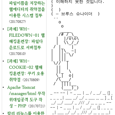
( 이해하지 못한 것입니다.  
파일이름을 저장하는
)

웹에디터의 취약점을
(  )

( – 브루스 슈나이더  )

이용한 시스템 침투
 --

   o

(20170827)
    o

•
[과제] WH-
    ____  

   /# /_\_

FILEDOWN-01 웹
  |  |/o\o\

해킹훈련장: 파일다
  |  \\_/_/

 / |_   |  

운로드로 서버침투
|  ||\_ ~| 

(20170810)
|  ||| \/  

|  |||_    

•
[과제] WH-
 \//  |    

  ||  |    

COOKIE-02 웹해
  ||_  \   

킹훈련장: 쿠키 오용
  \_|  o|  

  /\___/   

취약점
(20170809)
 /  ||||__ 

•
Apache Tomcat
.. -- -- | - .. .... | ... / .. .../ ... {] .
/manager/html 무작
.. .. .. ..| ...... .../ .../ .. ...... ... ... ] .. [
위대입공격 도구 작
.../ ..../ ......./ .. ./// ../ ... .. ... .. --
성 - PHP
(20170721)
-- | - .. .... | ... / .. .../ ... {] . .. .. ..
..| ...... .../ .../ .. ./// ../ ... .. ... ...|
•
칼리 리눅스를 이용한