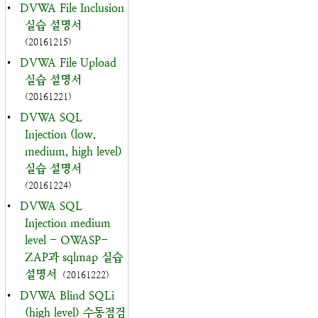
•
DVWA File Inclusion
실습 설명서
(20161215)
•
DVWA File Upload
실습 설명서
(20161221)
•
DVWA SQL
Injection (low,
medium, high level)
실습 설명서
(20161224)
•
DVWA SQL
Injection medium
level - OWASP-
ZAP과 sqlmap 실습
설명서
(20161222)
•
DVWA Blind SQLi
(high level) 수동점검