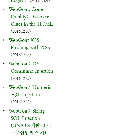
Login 2
(20161209)
•
WebGoat, Code
Quality: Discover
Clues in the HTML
(20161210)
•
WebGoat XSS:
Phishing with XSS
(20161211)
•
WebGoat: OS
Command Injection
(20161215)
•
WebGoat: Numeric
SQL Injection
(20161216)
•
WebGoat: String
SQL Injection
(UNION기반 SQL
구문삽입의 이해)