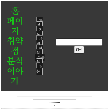
홈
페이
파
일
지
지
도
취약
사
진
점
깨
알
복사
분석
본
원
이야
본
기