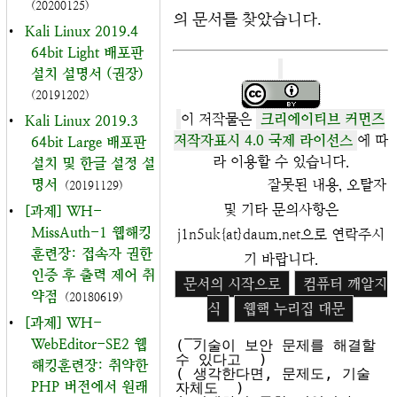
(20200125)
의 문서를 찾았습니다.
•
Kali Linux 2019.4
64bit Light 배포판
설치 설명서 (권장)
(20191202)
이 저작물은
크리에이티브 커먼즈
•
Kali Linux 2019.3
저작자표시 4.0 국제 라이선스
에 따
64bit Large 배포판
라 이용할 수 있습니다.
설치 및 한글 설정 설
명서
잘못된 내용, 오탈자
(20191129)
및 기타 문의사항은
•
[과제] WH-
MissAuth-1 웹해킹
j1n5uk{at}daum.net으로 연락주시
훈련장: 접속자 권한
기 바랍니다.
인증 후 출력 제어 취
문서의 시작으로
컴퓨터 깨알지
약점
(20180619)
식
웹핵 누리집 대문
•
[과제] WH-
 __

WebEditor-SE2 웹
( 기술이 보안 문제를 해결할 
수 있다고  )

해킹훈련장: 취약한
( 생각한다면, 문제도, 기술 
PHP 버전에서 원래
자체도  )
