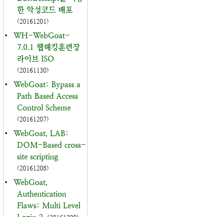
한 악성코드 배포
(20161201)
•
WH-WebGoat-
7.0.1 웹해킹훈련장
라이브 ISO
(20161130)
•
WebGoat: Bypass a
Path Based Access
Control Scheme
(20161207)
•
WebGoat, LAB:
DOM-Based cross-
site scripting
(20161208)
•
WebGoat,
Authentication
Flaws: Multi Level