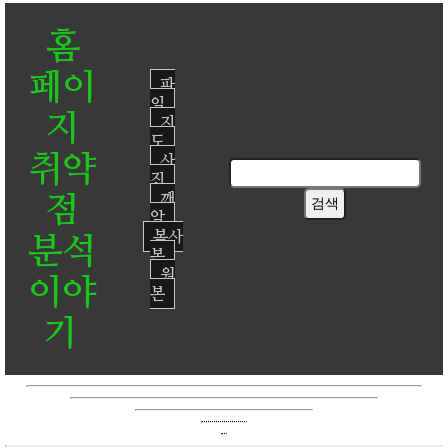
홈
페이
파
일
지
지
도
취약
사
진
점
깨
알
복사
분석
본
원
이야
본
기