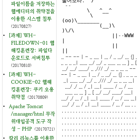
물어보라.  /

파일이름을 저장하는
 --

        \   ^__^

웹에디터의 취약점을
         \  
이용한 시스템 침투
(oo)\_______

            (__)\       
(20170827)
)\/\

•
[과제] WH-
                ||--WWW 
|

FILEDOWN-01 웹
                ||     
해킹훈련장: 파일다
.. -- -- | - .. .... | ... / .. .../ ... {] .
운로드로 서버침투
.. .. .. ..| ...... .../ .../ .. ...... ... ... ] .. [
(20170810)
.../ ..../ ......./ .. ./// ../ ... .. ... .. --
•
[과제] WH-
-- | - .. .... | ... / .. .../ ... {] . .. .. ..
..| ...... .../ .../ .. ./// ../ ... .. ... ...|
COOKIE-02 웹해
..../ ./ ... / ..| ....| ........ / ... / ....
킹훈련장: 쿠키 오용
...... ... ... ] .. [ .../ ..../ ......./ .....|
취약점
(20170809)
..../ ./ ... / ..| ....| ........ / ... / .... ...|
..../ ./ ... / ..| ....| ........ / ... / .... . .
•
Apache Tomcat
. . . . . . . . . . . . . . . . . . . . . . . . . . .
/manager/html 무작
. . . . . . . . . . . . . . . . . . . . . . . . . . .
위대입공격 도구 작
. . . . . . . . . . . . . . . . . . . . . . . . . . .
. . . . . . . . . . . . . . . . . . . . . . . . . . .
성 - PHP
(20170721)
. . . . . . . . . . . . . . . . . . . . . . . . . . .
•
칼리 리눅스를 이용한