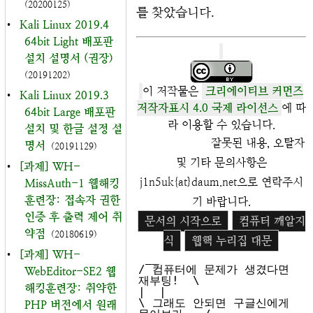
(20200125)
를 찾았습니다.
•
Kali Linux 2019.4
64bit Light 배포판
설치 설명서 (권장)
(20191202)
이 저작물은
크리에이티브 커먼즈
•
Kali Linux 2019.3
저작자표시 4.0 국제 라이선스
에 따
64bit Large 배포판
라 이용할 수 있습니다.
설치 및 한글 설정 설
잘못된 내용, 오탈자
명서
(20191129)
및 기타 문의사항은
•
[과제] WH-
j1n5uk{at}daum.net으로 연락주시
MissAuth-1 웹해킹
훈련장: 접속자 권한
기 바랍니다.
인증 후 출력 제어 취
문서의 시작으로
컴퓨터 깨알지
약점
(20180619)
식
웹핵 누리집 대문
•
[과제] WH-
 __

/ 컴퓨터에 문제가 생겼다면 
WebEditor-SE2 웹
재부팅!  \

해킹훈련장: 취약한
|  |

\ 그래도 안되면 구글신에게 
PHP 버전에서 원래