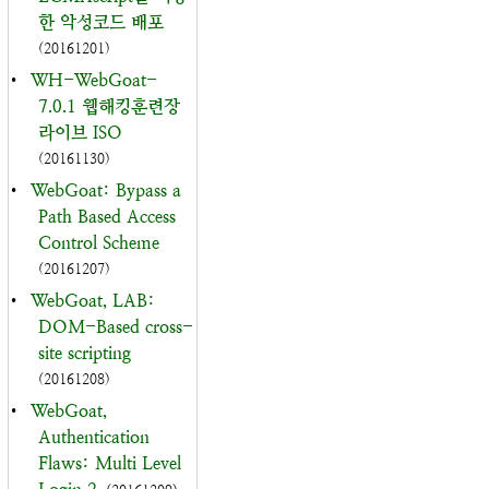
한 악성코드 배포
(20161201)
•
WH-WebGoat-
7.0.1 웹해킹훈련장
라이브 ISO
(20161130)
•
WebGoat: Bypass a
Path Based Access
Control Scheme
(20161207)
•
WebGoat, LAB:
DOM-Based cross-
site scripting
(20161208)
•
WebGoat,
Authentication
Flaws: Multi Level