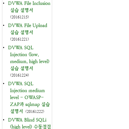
•
DVWA File Inclusion
실습 설명서
(20161215)
•
DVWA File Upload
실습 설명서
(20161221)
•
DVWA SQL
Injection (low,
medium, high level)
실습 설명서
(20161224)
•
DVWA SQL
Injection medium
level - OWASP-
ZAP과 sqlmap 실습
설명서
(20161222)
•
DVWA Blind SQLi
(high level) 수동점검