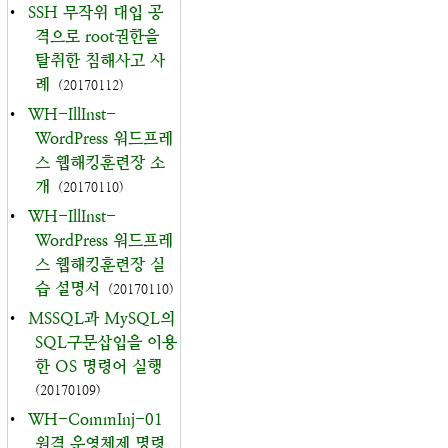
•
SSH 무작위 대입 공
격으로 root권한을
탈취한 침해사고 사
례
(20170112)
•
WH-IllInst-
WordPress 워드프레
스 웹해킹훈련장 소
개
(20170110)
•
WH-IllInst-
WordPress 워드프레
스 웹해킹훈련장 실
습 설명서
(20170110)
•
MSSQL과 MySQL의
SQL구문삽입을 이용
한 OS 명령어 실행
(20170109)
•
WH-CommInj-01
원격 운영체제 명령