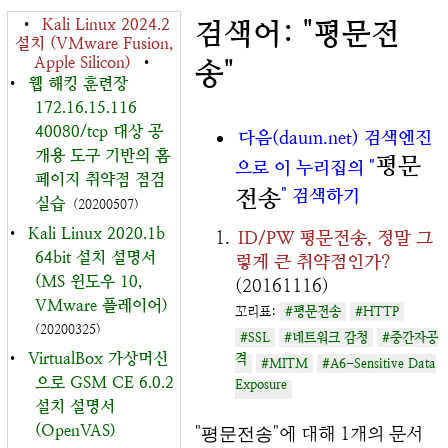
•
Kali Linux 2024.2
검색어: "평문전
설치 (VMware Fusion,
Apple Silicon)
•
송"
•
웹 해킹 훈련장
172.16.15.116
40080/tcp 대상 공
다음(daum.net) 검색엔진
개용 도구 기반의 홈
평문
으로 이 누리집의 "
페이지 취약점 점검
전송
" 검색하기
실습
(20200507)
•
Kali Linux 2020.1b
ID/PW 평문전송, 정말 그
64bit 설치 설명서
렇게 큰 취약점인가?
(MS 윈도우 10,
(20161116)
VMware 플레이어)
꼬리표:
#평문전송
#HTTP
(20200325)
#SSL
#네트워크 감청
#중간자공
•
VirtualBox 가상머신
격
#MITM
#A6-Sensitive Data
으로 GSM CE 6.0.2
Exposure
설치 설명서
(OpenVAS)
"
평문전송
"에 대해 1개의 문서