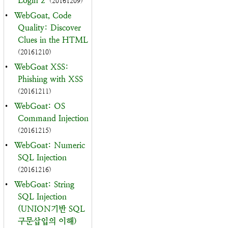
Login 2
(20161209)
•
WebGoat, Code
Quality: Discover
Clues in the HTML
(20161210)
•
WebGoat XSS:
Phishing with XSS
(20161211)
•
WebGoat: OS
Command Injection
(20161215)
•
WebGoat: Numeric
SQL Injection
(20161216)
•
WebGoat: String
SQL Injection
(UNION기반 SQL
구문삽입의 이해)