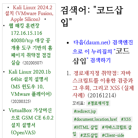
•
Kali Linux 2024.2
검색어: "코드삽
설치 (VMware Fusion,
Apple Silicon)
•
입"
•
웹 해킹 훈련장
172.16.15.116
40080/tcp 대상 공
다음(daum.net) 검색엔진
개용 도구 기반의 홈
코드
으로 이 누리집의 "
페이지 취약점 점검
삽입
" 검색하기
실습
(20200507)
•
Kali Linux 2020.1b
경로재지정 취약점: 자바
64bit 설치 설명서
스크립트를 이용한 검증과
(MS 윈도우 10,
그 우회, 그리고 XSS (실제
VMware 플레이어)
사례)
(20161214)
(20200325)
꼬리표:
#경로재지정
•
VirtualBox 가상머신
#redirect.jsp
으로 GSM CE 6.0.2
#document.location.href
#XSS
설치 설명서
#HTML 삽입
#자바스크립트 삽
(OpenVAS)
입
#코드삽입
#Client-side