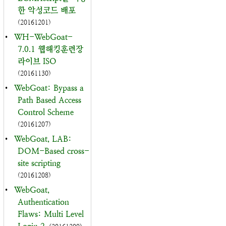
한 악성코드 배포
(20161201)
•
WH-WebGoat-
7.0.1 웹해킹훈련장
라이브 ISO
(20161130)
•
WebGoat: Bypass a
Path Based Access
Control Scheme
(20161207)
•
WebGoat, LAB:
DOM-Based cross-
site scripting
(20161208)
•
WebGoat,
Authentication
Flaws: Multi Level