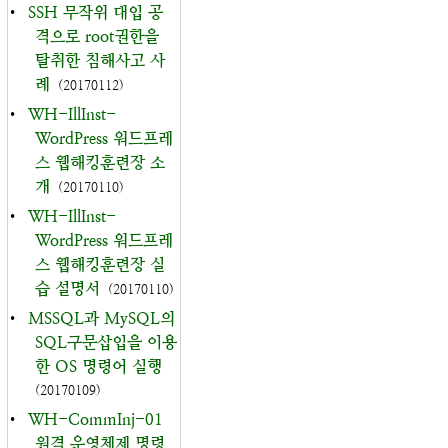
•
SSH 무작위 대입 공
격으로 root권한을
탈취한 침해사고 사
례
(20170112)
•
WH-IllInst-
WordPress 워드프레
스 웹해킹훈련장 소
개
(20170110)
•
WH-IllInst-
WordPress 워드프레
스 웹해킹훈련장 실
습 설명서
(20170110)
•
MSSQL과 MySQL의
SQL구문삽입을 이용
한 OS 명령어 실행
(20170109)
•
WH-CommInj-01
원격 운영체제 명령