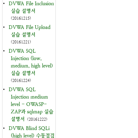
•
DVWA File Inclusion
실습 설명서
(20161215)
•
DVWA File Upload
실습 설명서
(20161221)
•
DVWA SQL
Injection (low,
medium, high level)
실습 설명서
(20161224)
•
DVWA SQL
Injection medium
level - OWASP-
ZAP과 sqlmap 실습
설명서
(20161222)
•
DVWA Blind SQLi
(high level) 수동점검