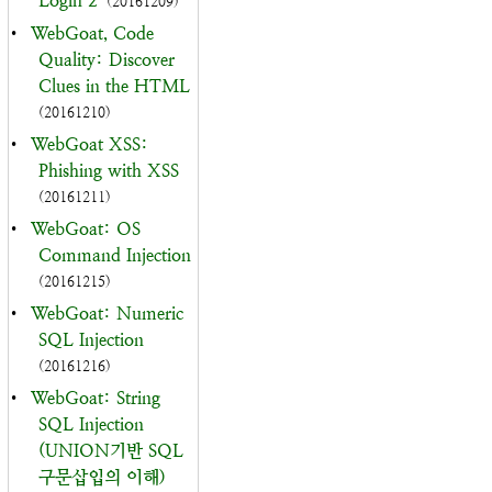
Login 2
(20161209)
•
WebGoat, Code
Quality: Discover
Clues in the HTML
(20161210)
•
WebGoat XSS:
Phishing with XSS
(20161211)
•
WebGoat: OS
Command Injection
(20161215)
•
WebGoat: Numeric
SQL Injection
(20161216)
•
WebGoat: String
SQL Injection
(UNION기반 SQL
구문삽입의 이해)