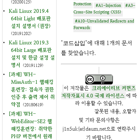
(20200125)
Protection
#A1-Injection
#A3-
•
Kali Linux 2019.4
Cross-Site Scripting (XSS)
64bit Light 배포판
#A10-Unvalidated Redirects and
설치 설명서 (권장)
Forwards
(20191202)
•
Kali Linux 2019.3
"
코드삽입
"에 대해 1개의 문서
64bit Large 배포판
를 찾았습니다.
설치 및 한글 설정 설
명서
(20191129)
•
[과제] WH-
MissAuth-1 웹해킹
이 저작물은
크리에이티브 커먼즈
훈련장: 접속자 권한
저작자표시 4.0 국제 라이선스
에 따
인증 후 출력 제어 취
라 이용할 수 있습니다.
약점
(20180619)
잘못된 내용, 오탈자
•
[과제] WH-
및 기타 문의사항은
WebEditor-SE2 웹
해킹훈련장: 취약한
j1n5uk{at}daum.net으로 연락주시
PHP 버전에서 원래
기 바랍니다.