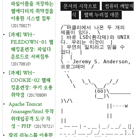
파일이름을 저장하는
문서의 시작으로
컴퓨터 깨알지
웹에디터의 취약점을
식
웹핵 누리집 대문
이용한 시스템 침투
 __

(20170827)
/ 버클리에서 나온 두 개의 
제품이 있다.  \

•
[과제] WH-
| 바로 LSD(환각제)와 UNIX 
FILEDOWN-01 웹
다. 우리는 이것이  |

| 우연의 일치라고 믿을 수 
해킹훈련장: 파일다
없다.  |

운로드로 서버침투
|  |

\ - Jeremy S. Anderson, 
(20170810)
프로그래머  /

 --

•
[과제] WH-
  \

COOKIE-02 웹해
   \   \_\_    _/_/

    \      \__/

킹훈련장: 쿠키 오용
           (oo)\_______

취약점
(20170809)
           (__)\       
)\/\

•
Apache Tomcat
               ||----w 
|

/manager/html 무작
               ||     
위대입공격 도구 작
성 - PHP
.. -- -- | - .. .... | ... / .. .../ ... {] .
(20170721)
.. .. .. ..| ...... .../ .../ .. ...... ... ... ] .. [
•
칼리 리눅스를 이용한