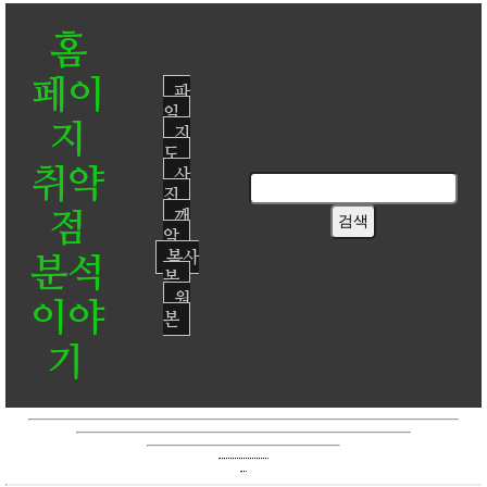
홈
페이
파
일
지
지
도
취약
사
진
점
깨
알
복사
분석
본
원
이야
본
기