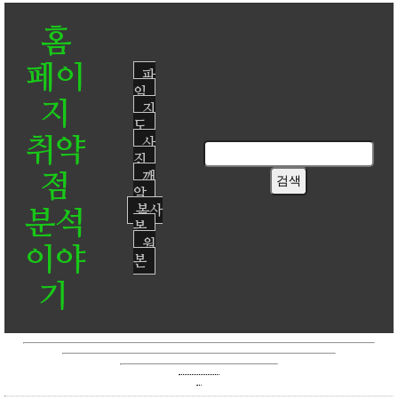
홈
페이
파
일
지
지
도
취약
사
진
점
깨
알
복사
분석
본
원
이야
본
기