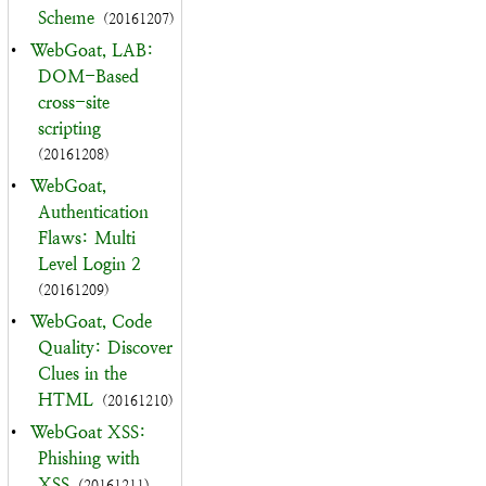
Scheme
(20161207)
•
WebGoat, LAB:
DOM-Based
cross-site
scripting
(20161208)
•
WebGoat,
Authentication
Flaws: Multi
Level Login 2
(20161209)
•
WebGoat, Code
Quality: Discover
Clues in the
HTML
(20161210)
•
WebGoat XSS:
Phishing with
XSS
(20161211)