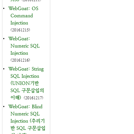
•
WebGoat: OS
Command
Injection
(20161215)
•
WebGoat:
Numeric SQL
Injection
(20161216)
•
WebGoat: String
SQL Injection
(UNION기반
SQL 구문삽입의
이해)
(20161217)
•
WebGoat: Blind
Numeric SQL
Injection (추리기
반 SQL 구문삽입