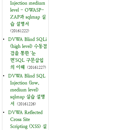
Injection medium
level - OWASP-
ZAP과 sqlmap 실
습 설명서
(20161222)
•
DVWA Blind SQLi
(high level) 수동점
검을 통한 '눈
먼'SQL 구문삽입
의 이해
(20161227)
•
DVWA Blind SQL
Injection (low,
medium level)
sqlmap 실습 설명
서
(20161226)
•
DVWA Reflected
Cross Site
Scripting (XSS) 실