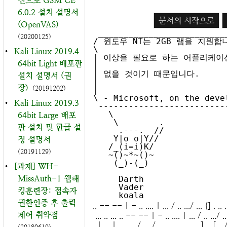
신으로 GSM CE
6.0.2 설치 설명서
문서의 시작으로
(OpenVAS)
 _____________________________________________________

(20200125)
/ 윈도우 NT는 2GB 램을 지원합니다. 2GB                                   
\

•
Kali Linux 2019.4
| 이상을 필요로 하는 어플리케이션은                                              
64bit Light 배포판
|

| 없을 것이기 때문입니다.                                                     
설치 설명서 (권
|

장)
(20191202)
|                         
\ - Microsoft, on the deve
•
Kali Linux 2019.3
 -----------------------------------------------------

   \

64bit Large 배포
    \        .

판 설치 및 한글 설
     .---.  //

    Y|o o|Y// 

정 설명서
   /_(i=i)K/ 

(20191129)
   ~()~*~()~  

    (_)-(_)   

•
[과제] WH-
MissAuth-1 웹해
     Darth 

     Vader    

킹훈련장: 접속자
권한인증 후 출력
.. -- -- | - .. .... | ... / .. .../ ... {] . .. .. ..
제어 취약점
... .. ... .. -- -- | - .. .... | ... / .. .../ ... 
..| ....| ........ / ... / .... ...... ... ... ] .. [ ..