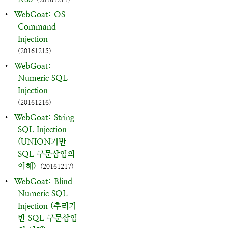
•
WebGoat: OS
Command
Injection
(20161215)
•
WebGoat:
Numeric SQL
Injection
(20161216)
•
WebGoat: String
SQL Injection
(UNION기반
SQL 구문삽입의
이해)
(20161217)
•
WebGoat: Blind
Numeric SQL
Injection (추리기
반 SQL 구문삽입