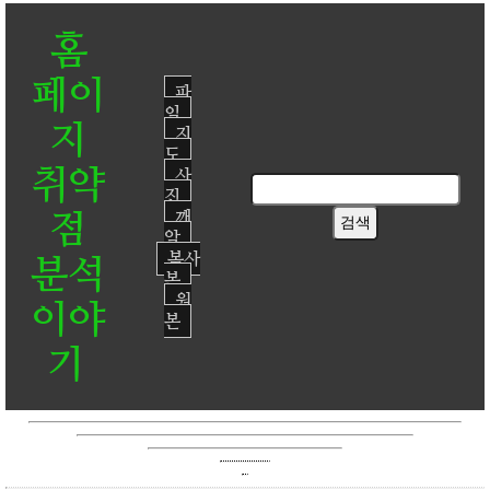
홈
페이
파
일
지
지
도
취약
사
진
점
깨
알
복사
분석
본
원
이야
본
기