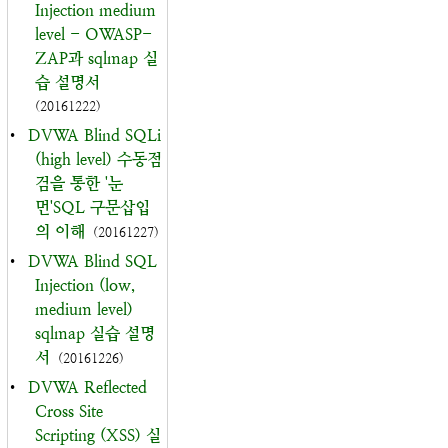
Injection medium
level - OWASP-
ZAP과 sqlmap 실
습 설명서
(20161222)
•
DVWA Blind SQLi
(high level) 수동점
검을 통한 '눈
먼'SQL 구문삽입
의 이해
(20161227)
•
DVWA Blind SQL
Injection (low,
medium level)
sqlmap 실습 설명
서
(20161226)
•
DVWA Reflected
Cross Site
Scripting (XSS) 실