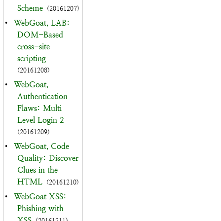
Scheme
(20161207)
•
WebGoat, LAB:
DOM-Based
cross-site
scripting
(20161208)
•
WebGoat,
Authentication
Flaws: Multi
Level Login 2
(20161209)
•
WebGoat, Code
Quality: Discover
Clues in the
HTML
(20161210)
•
WebGoat XSS:
Phishing with
XSS
(20161211)