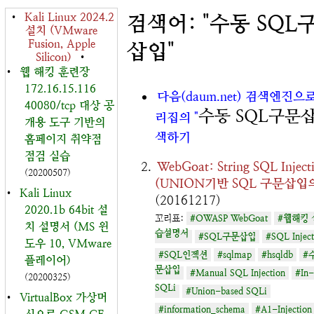
•
Kali Linux 2024.2
검색어: "수동 SQL
설치 (VMware
Fusion, Apple
삽입"
Silicon)
•
•
웹 해킹 훈련장
172.16.15.116
다음(daum.net) 검색엔진으
40080/tcp 대상 공
수동 SQL구문
리집의 "
개용 도구 기반의
색하기
홈페이지 취약점
점검 실습
WebGoat: String SQL Inject
(20200507)
(UNION기반 SQL 구문삽입
•
Kali Linux
(20161217)
2020.1b 64bit 설
꼬리표:
#OWASP WebGoat
#웹해킹 
치 설명서 (MS 윈
습설명서
#SQL구문삽입
#SQL Inject
도우 10, VMware
#SQL인젝션
#sqlmap
#hsqldb
#
플레이어)
문삽입
#Manual SQL Injection
#In
(20200325)
SQLi
#Union-based SQLi
•
VirtualBox 가상머
#information_schema
#A1-Injection