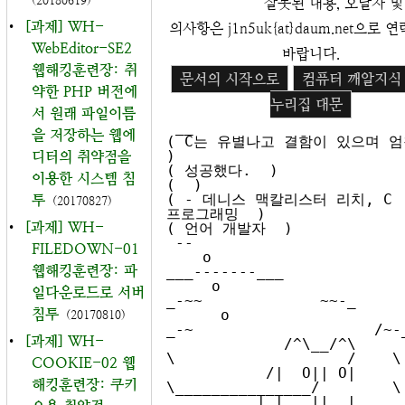
(20180619)
잘못된 내용, 오탈자 및
•
[과제] WH-
의사항은 j1n5uk{at}daum.net으로
WebEditor-SE2
바랍니다.
웹해킹훈련장: 취
문서의 시작으로
컴퓨터 깨알지식
약한 PHP 버전에
누리집 대문
서 원래 파일이름
 __

을 저장하는 웹에
( C는 유별나고 결함이 있으며 엄청
)

디터의 취약점을
( 성공했다.  )

이용한 시스템 침
(  )

( - 데니스 맥칼리스터 리치, C 
투
(20170827)
프로그래밍  )

•
[과제] WH-
( 언어 개발자  )

 --

FILEDOWN-01
    o                                  
웹해킹훈련장: 파
___-------___

     o                             
일다운로드로 서버
_-~~             ~~-_

침투
      o                         
(20170810)
_-~                    /~-_
•
[과제] WH-
             /^\__/^\         /~  
\                   /    \

COOKIE-02 웹
           /|  O|| O|        /      
해킹훈련장: 쿠키
\_______________/        \

          | |___||__|      /       