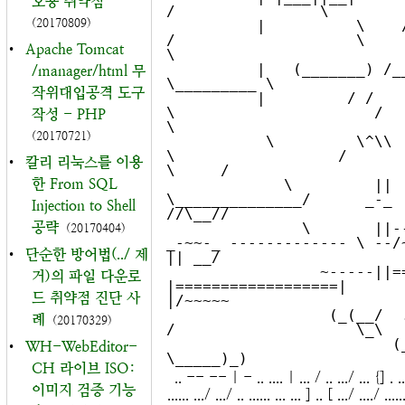
오용 취약점
/                \         
(20170809)
          |          \    /      
/                    \          
•
Apache Tomcat
\

          |   (_______) /______/                        
/manager/html 무
\_________ \

작위대입공격 도구
          |         / /         
\                      /            
작성 - PHP
\

(20170721)
           \         \^\\         
\                  /               
•
칼리 리눅스를 이용
\     /

한 From SQL
             \         ||           
\______________/      _-_       
Injection to Shell
//\__//

공략
               \       ||------
(20170404)
_-~~-_ ------------- \ --/~  
•
단순한 방어법(../ 제
|| __/

                 ~-----||====/~     
거)의 파일 다운로
|==================|       
드 취약점 진단 사
|/~~~~~

                  (_(__/  ./     
례
(20170329)
/                    \_\   
                         (_(___/                         
•
WH-WebEditor-
CH 라이브 ISO:
.. -- -- | - .. .... | ... / .. .../ ... {] . ..
이미지 검증 기능
...... .../ .../ .. ...... ... ... ] .. [ .../ ..../ ....