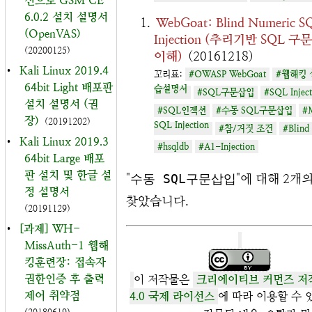
신으로 GSM CE
6.0.2 설치 설명서
WebGoat: Blind Numeric S
(OpenVAS)
Injection (추리기반 SQL 
(20200125)
이해)
(20161218)
•
Kali Linux 2019.4
꼬리표:
#OWASP WebGoat
#웹해킹 
64bit Light 배포판
습설명서
#SQL구문삽입
#SQL Inject
설치 설명서 (권
#SQL인젝션
#수동 SQL구문삽입
#
장)
(20191202)
SQL Injection
#참/거짓 조건
#Blind
•
Kali Linux 2019.3
#hsqldb
#A1-Injection
64bit Large 배포
판 설치 및 한글 설
"
수동 SQL구문삽입
"에 대해 2개
정 설명서
찾았습니다.
(20191129)
•
[과제] WH-
MissAuth-1 웹해
킹훈련장: 접속자
권한인증 후 출력
이 저작물은
크리에이티브 커먼즈 저
제어 취약점
4.0 국제 라이선스
에 따라 이용할 수 