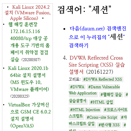
•
Kali Linux 2024.2
검색어: "세션"
설치 (VMware Fusion,
Apple Silicon)
•
•
웹 해킹 훈련장
다음(daum.net) 검색엔진
172.16.15.116
세션
으로 이 누리집의 "
"
40080/tcp 대상 공
검색하기
개용 도구 기반의 홈
페이지 취약점 점검
DVWA Reflected Cross
실습
(20200507)
Site Scripting (XSS) 실습
•
Kali Linux 2020.1b
설명서
(20161227)
64bit 설치 설명서
꼬리표:
#DVWA Reflected XSS
(MS 윈도우 10,
#DVWA
#Damn Vulnerable
VMware 플레이어)
Web Application
#웹해킹 실습
#
(20200325)
실습설명서
#HTML 삽입
•
VirtualBox 가상머신
#HTML Injection
#크로스사이트
으로 GSM CE 6.0.2
스크립트
#Cross-site Script
#자
설치 설명서
바스크립트 삽입
#반사형 XSS
#
(OpenVAS)