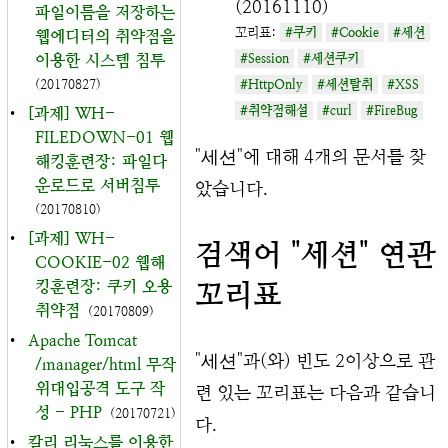
(20161110)
파일이름을 저장하는
꼬리표:
#쿠키
#Cookie
#세션
웹에디터의 취약점을
이용한 시스템 침투
#Session
#세션쿠키
(20170827)
#HttpOnly
#세션탈취
#XSS
#취약점해설
#curl
#FireBug
•
[과제] WH-
FILEDOWN-01 웹
"
세션
"에 대해 4개의 문서를 찾
해킹훈련장: 파일다
운로드로 서버침투
았습니다.
(20170810)
•
[과제] WH-
검색어 "세션" 연관
COOKIE-02 웹해
킹훈련장: 쿠키 오용
꼬리표
취약점
(20170809)
•
Apache Tomcat
"
세션
"과(와) 빈도 2이상으로 관
/manager/html 무작
위대입공격 도구 작
련 있는 꼬리표는 다음과 같습니
성 - PHP
(20170721)
다.
•
칼리 리눅스를 이용한