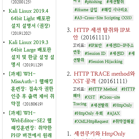
피싱
#phishing
#세션탈취
(20200125)
#iframe 삽입
#해킹 시나리오
•
Kali Linux 2019.4
64bit Light 배포판
#A3-Cross-Site Scripting (XSS)
설치 설명서 (권장)
HTTP 세션 탈취와 IP보
(20191202)
안
(20161111)
•
Kali Linux 2019.3
꼬리표:
#IP보안
#세션ID-IP주소
64bit Large 배포판
연동
#Session ID
#세션ID
#세
설치 및 한글 설정 설
션탈취
#Session Hijacking
명서
(20191129)
HTTP TRACE method와
•
[과제] WH-
XST 공격
(20161111)
MissAuth-1 웹해킹
훈련장: 접속자 권한
꼬리표:
#HTTP Method
#HTTP
인증 후 출력 제어 취
헤더
#XST
#Cross-site
약점
Tracing
(20180619)
#세션탈취
#HttpOnly
•
[과제] WH-
#HttpOnly 우회
#AJAX
WebEditor-SE2 웹
#XMLHttpRequest
#취약점해설
해킹훈련장: 취약한
세션쿠키와 HttpOnly
PHP 버전에서 원래