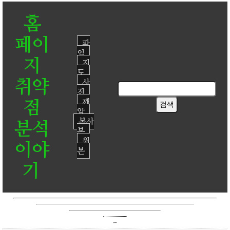
홈
페이
파
일
지
지
도
취약
사
진
점
깨
알
복사
분석
본
원
이야
본
기