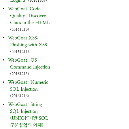
Login 2
(20161209)
•
WebGoat, Code
Quality: Discover
Clues in the HTML
(20161210)
•
WebGoat XSS:
Phishing with XSS
(20161211)
•
WebGoat: OS
Command Injection
(20161215)
•
WebGoat: Numeric
SQL Injection
(20161216)
•
WebGoat: String
SQL Injection
(UNION기반 SQL
구문삽입의 이해)