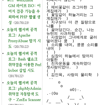
•
WH-WebEditor-
(  )

GM 라이브 ISO: 이
( 제비꽃같이 조그마한 그 
계집애가  )

미지 검증 기능을 우
( 꽃잎같이 하늘거리는 그 
회하여 PHP 웹쉘 생
계집애가  )

( 지구보다 더 큰 질량으로 
성
(20170123)
나를  )

•
오늘의 웹서버 공격
( 끌어당긴다. 순간, 나는 
뉴턴의 사과처럼  )

로그: Apache
( 사정없이 그녀에게로 굴러 
ProxyAbuse 탐지 시
떨어졌다 쿵  )

( 소리를 내며, 쿵쿵 소리를 
도
(20170122)
내며  )

(  )

•
오늘의 웹서버 공격
( 심장이 하늘에서 땅까지 
로그: Bash 쉘쇼크
아찔한  )

( 진자운동을 계속하였다 
취약점을 이용한 Perl
첫사랑이었다.  )

Ircbot 삽입 시도
(  )

( 김인육, 사랑의 물리학  )

(20170122)
 --

     o

•
오늘의 웹서버 공격
      o

로그: phpMyAdmin
          oO)-.                       
.-(Oo

취약점 자동탐색 도
         /__  _\                     
구 - ZmEu Scanner
/_  __\

         \  \(  |     