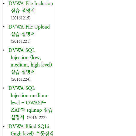
•
DVWA File Inclusion
실습 설명서
(20161215)
•
DVWA File Upload
실습 설명서
(20161221)
•
DVWA SQL
Injection (low,
medium, high level)
실습 설명서
(20161224)
•
DVWA SQL
Injection medium
level - OWASP-
ZAP과 sqlmap 실습
설명서
(20161222)
•
DVWA Blind SQLi
(high level) 수동점검