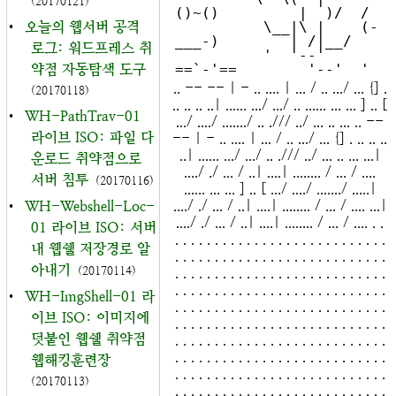
(20170121)
()~()         |  )/  /

•
오늘의 웹서버 공격
          \__|\ |    (-
___-)        | /|__/

로그: 워드프레스 취
          '  '--'    
약점 자동탐색 도구
.. -- -- | - .. .... | ... / .. .../ ... {] .
(20170118)
.. .. .. ..| ...... .../ .../ .. ...... ... ... ] .. [
•
WH-PathTrav-01
.../ ..../ ......./ .. ./// ../ ... .. ... .. --
라이브 ISO: 파일 다
-- | - .. .... | ... / .. .../ ... {] . .. .. ..
..| ...... .../ .../ .. ./// ../ ... .. ... ...|
운로드 취약점으로
..../ ./ ... / ..| ....| ........ / ... / ....
서버 침투
(20170116)
...... ... ... ] .. [ .../ ..../ ......./ .....|
..../ ./ ... / ..| ....| ........ / ... / .... ...|
•
WH-Webshell-Loc-
..../ ./ ... / ..| ....| ........ / ... / .... . .
01 라이브 ISO: 서버
. . . . . . . . . . . . . . . . . . . . . . . . . . .
내 웹쉘 저장경로 알
. . . . . . . . . . . . . . . . . . . . . . . . . . .
아내기
(20170114)
. . . . . . . . . . . . . . . . . . . . . . . . . . .
. . . . . . . . . . . . . . . . . . . . . . . . . . .
•
WH-ImgShell-01 라
. . . . . . . . . . . . . . . . . . . . . . . . . . .
이브 ISO: 이미지에
. . . . . . . . . . . . . . . . . . . . . . . . . . .
덧붙인 웹쉘 취약점
. . . . . . . . . . . . . . . . . . . . . . . . . . .
. . . . . . . . . . . . . . . . . . . . . . . . . . .
웹해킹훈련장
. . . . . . . . . . . . . . . . . . . . . . . . . . .
(20170113)
. . . . . . . . . . . . . . . . . . . . . . . . . . .