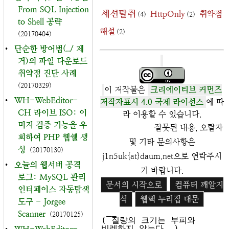
From SQL Injection
세션탈취
HttpOnly
취약점
(4)
(2)
to Shell 공략
해설
(2)
(20170404)
•
단순한 방어법(../ 제
거)의 파일 다운로드
취약점 진단 사례
(20170329)
이 저작물은
크리에이티브 커먼즈
•
WH-WebEditor-
저작자표시 4.0 국제 라이선스
에 따
CH 라이브 ISO: 이
라 이용할 수 있습니다.
미지 검증 기능을 우
잘못된 내용, 오탈자
회하여 PHP 웹쉘 생
및 기타 문의사항은
성
(20170130)
j1n5uk{at}daum.net으로 연락주시
•
오늘의 웹서버 공격
기 바랍니다.
로그: MySQL 관리
문서의 시작으로
컴퓨터 깨알지
인터페이스 자동탐색
식
웹핵 누리집 대문
도구 - Jorgee
 __

Scanner
(20170125)
( 질량의 크기는 부피와 
비례하지 않는다  )
