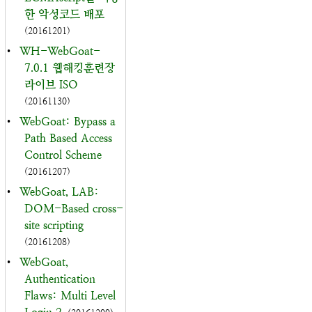
한 악성코드 배포
(20161201)
•
WH-WebGoat-
7.0.1 웹해킹훈련장
라이브 ISO
(20161130)
•
WebGoat: Bypass a
Path Based Access
Control Scheme
(20161207)
•
WebGoat, LAB:
DOM-Based cross-
site scripting
(20161208)
•
WebGoat,
Authentication
Flaws: Multi Level