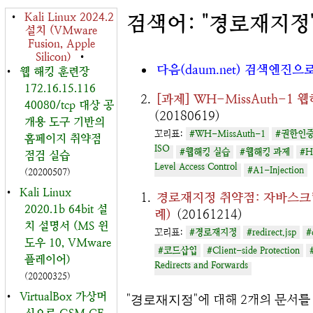
•
Kali Linux 2024.2
검색어: "경로재지정
설치 (VMware
Fusion, Apple
Silicon)
•
다음(daum.net) 검색엔진으
•
웹 해킹 훈련장
172.16.15.116
[과제] WH-MissAuth-
40080/tcp 대상 공
(20180619)
개용 도구 기반의
꼬리표:
#WH-MissAuth-1
#권한인증
홈페이지 취약점
ISO
#웹해킹 실습
#웹해킹 과제
#H
점검 실습
Level Access Control
#A1-Injection
(20200507)
•
Kali Linux
경로재지정 취약점: 자바스크립
2020.1b 64bit 설
례)
(20161214)
치 설명서 (MS 윈
꼬리표:
#경로재지정
#redirect.jsp
#
도우 10, VMware
#코드삽입
#Client-side Protection
플레이어)
Redirects and Forwards
(20200325)
•
VirtualBox 가상머
"
경로재지정
"에 대해 2개의 문서를