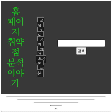
홈
페이
파
일
지
지
도
취약
사
진
점
깨
알
복사
분석
본
원
이야
본
기