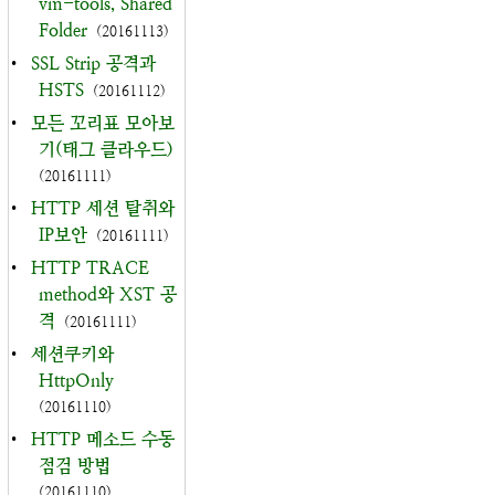
vm-tools, Shared
Folder
(20161113)
•
SSL Strip 공격과
HSTS
(20161112)
•
모든 꼬리표 모아보
기(태그 클라우드)
(20161111)
•
HTTP 세션 탈취와
IP보안
(20161111)
•
HTTP TRACE
method와 XST 공
격
(20161111)
•
세션쿠키와
HttpOnly
(20161110)
•
HTTP 메소드 수동
점검 방법
(20161110)