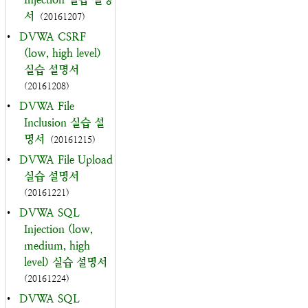
서
(20161207)
•
DVWA CSRF
(low, high level)
실습 설명서
(20161208)
•
DVWA File
Inclusion 실습 설
명서
(20161215)
•
DVWA File Upload
실습 설명서
(20161221)
•
DVWA SQL
Injection (low,
medium, high
level) 실습 설명서
(20161224)
•
DVWA SQL