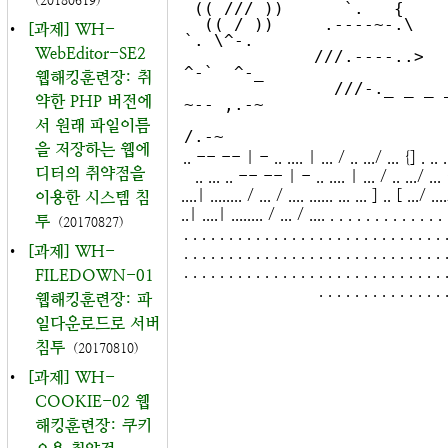
(20180619)
 (( /// ))      `.   {            }                   /      \  \

  (( / ))     .----~-.\        \-'                 .~         \  
•
[과제] WH-
`. \^-.

WebEditor-SE2
             ///.----..>        \             _ -~             `.  
^-`  ^-_

웹해킹훈련장: 취
               ///-._ _ _ _ _ _ _}^ - - - - ~                     
약한 PHP 버전에
~-- ,.-~

서 원래 파일이름
을 저장하는 웹에
.. -- -- | - .. .... | ... / .. .../ ... {] . .. .. ..
디터의 취약점을
.. ... .. -- -- | - .. .... | ... / .. .../ ... {] 
....| ........ / ... / .... ...... ... ... ] .. [ .../ ..
이용한 시스템 침
..| ....| ........ / ... / .... . . . . . . . . . . . . . 
투
(20170827)
. . . . . . . . . . . . . . . . . . . . . . . . . . . . . 
•
[과제] WH-
. . . . . . . . . . . . . . . . . . . . . . . . . . . . . 
. . . . . . . . . . . . . . . . . . . . . . . . . . . . . 
FILEDOWN-01
. . . . . . . . . . . . . . 
웹해킹훈련장: 파
일다운로드로 서버
침투
(20170810)
•
[과제] WH-
COOKIE-02 웹
해킹훈련장: 쿠키