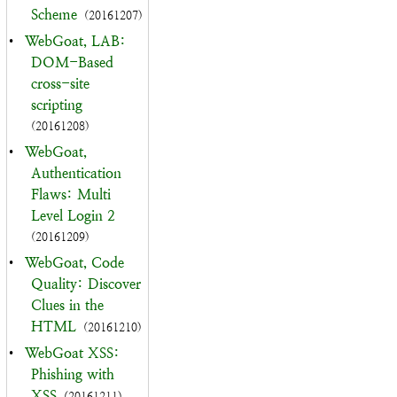
Scheme
(20161207)
•
WebGoat, LAB:
DOM-Based
cross-site
scripting
(20161208)
•
WebGoat,
Authentication
Flaws: Multi
Level Login 2
(20161209)
•
WebGoat, Code
Quality: Discover
Clues in the
HTML
(20161210)
•
WebGoat XSS:
Phishing with
XSS
(20161211)