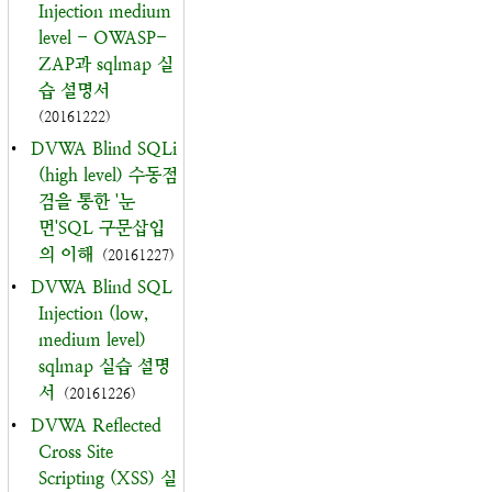
Injection medium
level - OWASP-
ZAP과 sqlmap 실
습 설명서
(20161222)
•
DVWA Blind SQLi
(high level) 수동점
검을 통한 '눈
먼'SQL 구문삽입
의 이해
(20161227)
•
DVWA Blind SQL
Injection (low,
medium level)
sqlmap 실습 설명
서
(20161226)
•
DVWA Reflected
Cross Site
Scripting (XSS) 실