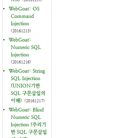
•
WebGoat: OS
Command
Injection
(20161215)
•
WebGoat:
Numeric SQL
Injection
(20161216)
•
WebGoat: String
SQL Injection
(UNION기반
SQL 구문삽입의
이해)
(20161217)
•
WebGoat: Blind
Numeric SQL
Injection (추리기
반 SQL 구문삽입