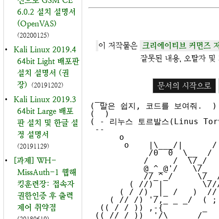
신으로 GSM CE
6.0.2 설치 설명서
(OpenVAS)
(20200125)
이 저작물은
크리에이티브 커먼즈 저
•
Kali Linux 2019.4
잘못된 내용, 오탈자 및 기
64bit Light 배포판
설치 설명서 (권
장)
문서의 시작으로
(20191202)
 __

•
Kali Linux 2019.3
( 말은 쉽지, 코드를 보여줘.  )

64bit Large 배포
(  )

( - 리누스 토르발스(Linus Torva
판 설치 및 한글 설
 --

정 설명서
      o                    / \  //\

       o    |\___/|      /   \//  \\

(20191129)
            /0  0  \__  /    //  | \ \    

•
[과제] WH-
           /     /  \/_/    //   |  \  \  

           @_^_@'/   \/_   //    |   \   \ 

MissAuth-1 웹해
           //_^_/     \/_ //     |    \    \

킹훈련장: 접속자
        ( //) |        \///      |     \     \

      ( / /) _|_ /   )  //       |      \     _\

권한인증 후 출력
    ( // /) '/,_ _ _/  ( ; -.    |    _ _\.-~        .-~~~^-.

제어 취약점
  (( / / )) ,-{        _      `-.|.-~-.           .~         `.

 (( // / ))  '/\      /                 ~-. _ .-~      .-~^-.  \
